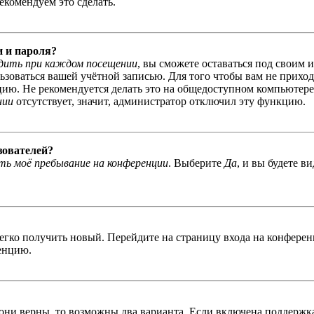
екомендуем это сделать.
и и пароля?
дить при каждом посещении
, вы сможете оставаться под своим 
льзоваться вашей учётной записью. Для того чтобы вам не прихо
ю. Не рекомендуется делать это на общедоступном компьютере, 
нии
отсутствует, значит, администратор отключил эту функцию.
зователей?
ь моё пребывание на конференции
. Выберите
Да
, и вы будете в
легко получить новый. Перейдите на страницу входа на конфер
енцию.
 они верны, то возможны два варианта. Если включена поддержка