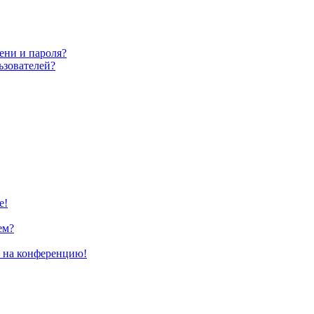
ени и пароля?
ьзователей?
е!
ем?
и на конференцию!