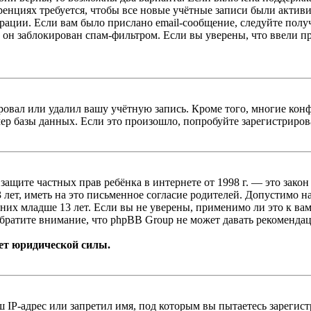
енциях требуется, чтобы все новые учётные записи были актив
трации. Если вам было прислано email-сообщение, следуйте пол
 он заблокирован спам-фильтром. Если вы уверены, что ввели пр
овал или удалил вашу учётную запись. Кроме того, многие кон
р базы данных. Если это произошло, попробуйте зарегистрироват
т о защите частных прав ребёнка в интернете от 1998 г. — это з
ет, иметь на это письменное согласие родителей. Допустимо н
х младше 13 лет. Если вы не уверены, применимо ли это к вам
братите внимание, что phpBB Group не может давать рекомендац
ет юридической силы.
IP-адрес или запретил имя, под которым вы пытаетесь зарегис