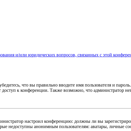
зования и/или юридических вопросов, связанных с этой конфере
бедитесь, что вы правильно вводите имя пользователя и пароль
ыт доступ к конференции. Также возможно, что администратор н
администратор настроил конференцию: должны ли вы зарегистриро
рые недоступны анонимным пользователям: аватары, личные сообщ