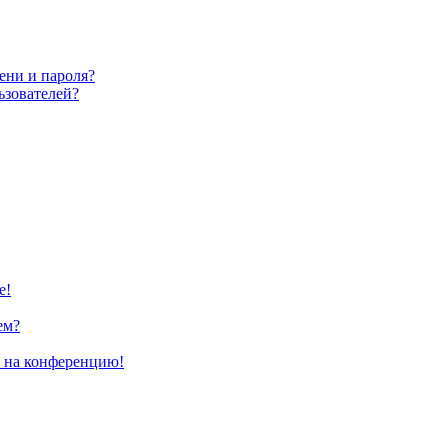
ени и пароля?
ьзователей?
е!
ем?
и на конференцию!