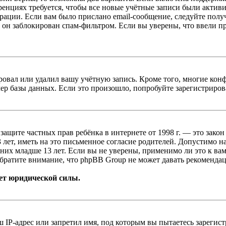
енциях требуется, чтобы все новые учётные записи были актив
трации. Если вам было прислано email-сообщение, следуйте пол
 он заблокирован спам-фильтром. Если вы уверены, что ввели пр
овал или удалил вашу учётную запись. Кроме того, многие кон
р базы данных. Если это произошло, попробуйте зарегистрироват
т о защите частных прав ребёнка в интернете от 1998 г. — это з
ет, иметь на это письменное согласие родителей. Допустимо н
х младше 13 лет. Если вы не уверены, применимо ли это к вам
братите внимание, что phpBB Group не может давать рекомендац
ет юридической силы.
IP-адрес или запретил имя, под которым вы пытаетесь зарегис