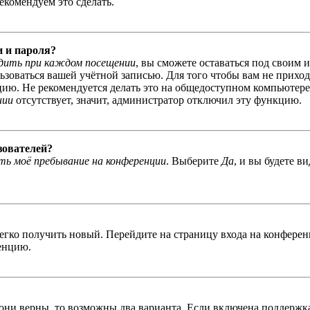
екомендуем это сделать.
и и пароля?
дить при каждом посещении
, вы сможете оставаться под своим 
льзоваться вашей учётной записью. Для того чтобы вам не прихо
ю. Не рекомендуется делать это на общедоступном компьютере, 
нии
отсутствует, значит, администратор отключил эту функцию.
зователей?
ь моё пребывание на конференции
. Выберите
Да
, и вы будете в
легко получить новый. Перейдите на страницу входа на конфер
енцию.
 они верны, то возможны два варианта. Если включена поддержка