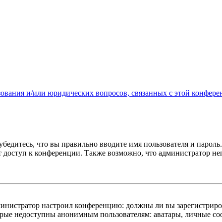
зования и/или юридических вопросов, связанных с этой конфере
бедитесь, что вы правильно вводите имя пользователя и пароль
ыт доступ к конференции. Также возможно, что администратор н
администратор настроил конференцию: должны ли вы зарегистриро
рые недоступны анонимным пользователям: аватары, личные сообщ