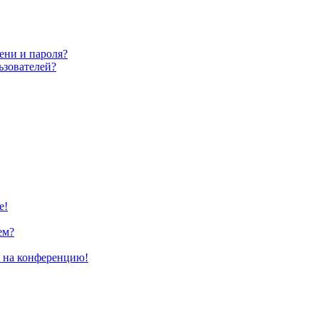
ени и пароля?
ьзователей?
е!
ем?
и на конференцию!