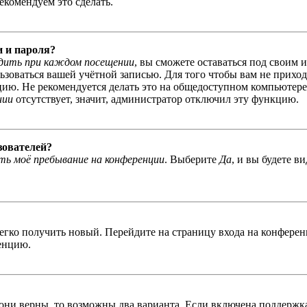
екомендуем это сделать.
и и пароля?
дить при каждом посещении
, вы сможете оставаться под своим 
льзоваться вашей учётной записью. Для того чтобы вам не прихо
ю. Не рекомендуется делать это на общедоступном компьютере, 
нии
отсутствует, значит, администратор отключил эту функцию.
зователей?
ь моё пребывание на конференции
. Выберите
Да
, и вы будете в
легко получить новый. Перейдите на страницу входа на конфер
енцию.
 они верны, то возможны два варианта. Если включена поддержка