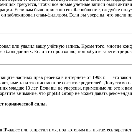
енциях требуется, чтобы все новые учётные записи были актив
трации. Если вам было прислано email-сообщение, следуйте пол
 он заблокирован спам-фильтром. Если вы уверены, что ввели пр
овал или удалил вашу учётную запись. Кроме того, многие кон
р базы данных. Если это произошло, попробуйте зарегистрироват
т о защите частных прав ребёнка в интернете от 1998 г. — это з
ет, иметь на это письменное согласие родителей. Допустимо н
х младше 13 лет. Если вы не уверены, применимо ли это к вам
братите внимание, что phpBB Group не может давать рекомендац
ет юридической силы.
IP-адрес или запретил имя, под которым вы пытаетесь зарегис