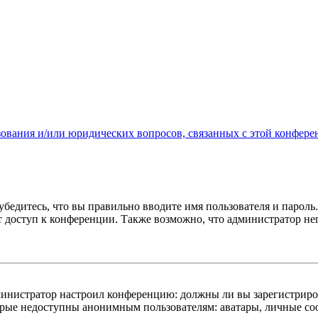
зования и/или юридических вопросов, связанных с этой конфере
бедитесь, что вы правильно вводите имя пользователя и пароль
ыт доступ к конференции. Также возможно, что администратор н
администратор настроил конференцию: должны ли вы зарегистриро
рые недоступны анонимным пользователям: аватары, личные сообщ