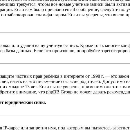
енциях требуется, чтобы все новые учётные записи были актив
трации. Если вам было прислано email-сообщение, следуйте пол
 он заблокирован спам-фильтром. Если вы уверены, что ввели пр
овал или удалил вашу учётную запись. Кроме того, многие кон
р базы данных. Если это произошло, попробуйте зарегистрироват
т о защите частных прав ребёнка в интернете от 1998 г. — это з
ет, иметь на это письменное согласие родителей. Допустимо н
х младше 13 лет. Если вы не уверены, применимо ли это к вам
братите внимание, что phpBB Group не может давать рекомендац
ет юридической силы.
IP-адрес или запретил имя, под которым вы пытаетесь зарегис