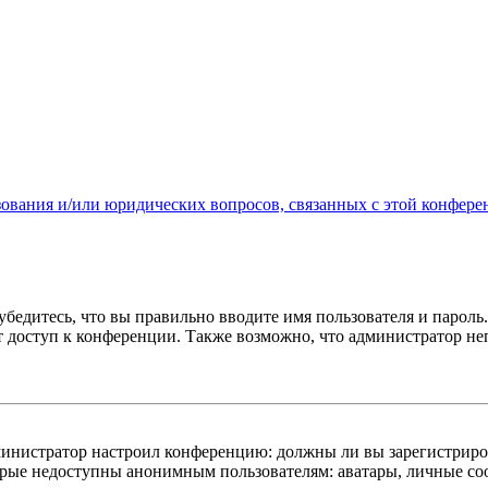
зования и/или юридических вопросов, связанных с этой конфере
бедитесь, что вы правильно вводите имя пользователя и пароль
ыт доступ к конференции. Также возможно, что администратор н
администратор настроил конференцию: должны ли вы зарегистриро
рые недоступны анонимным пользователям: аватары, личные сообщ