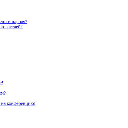
ени и пароля?
ьзователей?
е!
ем?
и на конференцию!