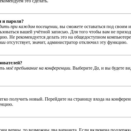
екомендуем это сделать.
и и пароля?
дить при каждом посещении
, вы сможете оставаться под своим 
льзоваться вашей учётной записью. Для того чтобы вам не прихо
ю. Не рекомендуется делать это на общедоступном компьютере, 
нии
отсутствует, значит, администратор отключил эту функцию.
зователей?
ь моё пребывание на конференции
. Выберите
Да
, и вы будете в
легко получить новый. Перейдите на страницу входа на конфер
енцию.
 они верны, то возможны два варианта. Если включена поддержка