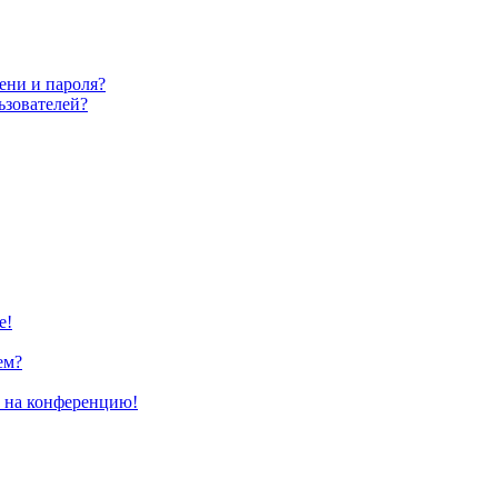
ени и пароля?
ьзователей?
е!
ем?
и на конференцию!