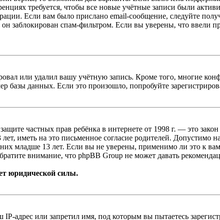
енциях требуется, чтобы все новые учётные записи были актив
трации. Если вам было прислано email-сообщение, следуйте пол
 он заблокирован спам-фильтром. Если вы уверены, что ввели пр
овал или удалил вашу учётную запись. Кроме того, многие кон
р базы данных. Если это произошло, попробуйте зарегистрироват
т о защите частных прав ребёнка в интернете от 1998 г. — это з
ет, иметь на это письменное согласие родителей. Допустимо н
х младше 13 лет. Если вы не уверены, применимо ли это к вам
братите внимание, что phpBB Group не может давать рекомендац
ет юридической силы.
IP-адрес или запретил имя, под которым вы пытаетесь зарегис