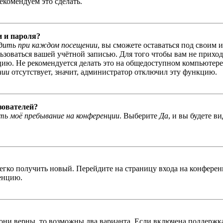
екомендуем это сделать.
и и пароля?
дить при каждом посещении
, вы сможете оставаться под своим 
льзоваться вашей учётной записью. Для того чтобы вам не прихо
ю. Не рекомендуется делать это на общедоступном компьютере, 
нии
отсутствует, значит, администратор отключил эту функцию.
зователей?
ь моё пребывание на конференции
. Выберите
Да
, и вы будете в
легко получить новый. Перейдите на страницу входа на конфер
енцию.
 они верны, то возможны два варианта. Если включена поддержка