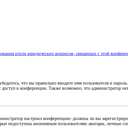
зования и/или юридических вопросов, связанных с этой конфере
бедитесь, что вы правильно вводите имя пользователя и пароль
ыт доступ к конференции. Также возможно, что администратор н
администратор настроил конференцию: должны ли вы зарегистриро
рые недоступны анонимным пользователям: аватары, личные сообщ