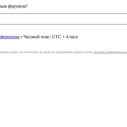
анным форумом?
онференции
• Часовой пояс: UTC + 4 часа
правляя заявку, вы соглашаетесь на обработку персональных данных согласно
политике конфиденциально