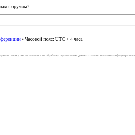
анным форумом?
онференции
• Часовой пояс: UTC + 4 часа
правляя заявку, вы соглашаетесь на обработку персональных данных согласно
политике конфиденциально