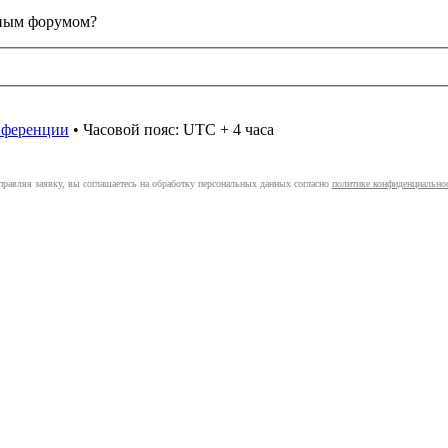
анным форумом?
онференции
• Часовой пояс: UTC + 4 часа
правляя заявку, вы соглашаетесь на обработку персональных данных согласно
политике конфиденциально