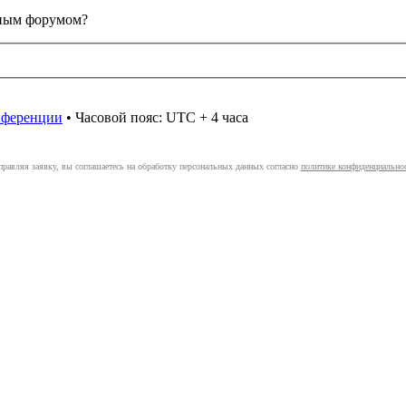
анным форумом?
онференции
• Часовой пояс: UTC + 4 часа
правляя заявку, вы соглашаетесь на обработку персональных данных согласно
политике конфиденциально