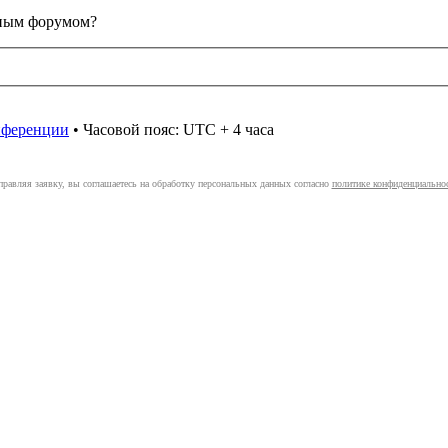
анным форумом?
онференции
• Часовой пояс: UTC + 4 часа
правляя заявку, вы соглашаетесь на обработку персональных данных согласно
политике конфиденциально