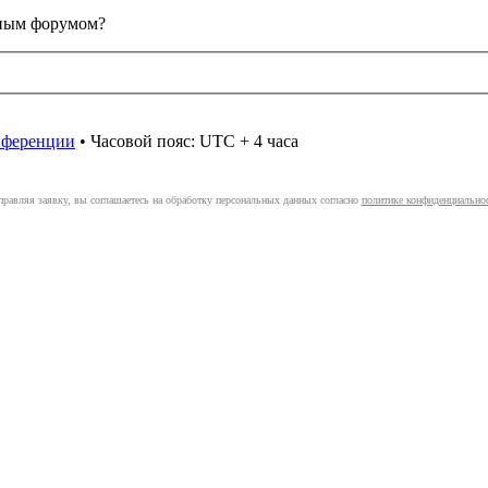
анным форумом?
онференции
• Часовой пояс: UTC + 4 часа
правляя заявку, вы соглашаетесь на обработку персональных данных согласно
политике конфиденциально