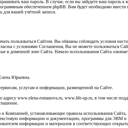
прашивать ваш пароль. В случае, если вы забудете ваш пароль к
ограммным обеспечением phpBB. Вам будет необходимо ввести ва
 для вашей учётной записи.
ать пользоваться Сайтом. Вы обязаны соблюдать условия настоя
огласны с условиями Соглашения, Вы не можете пользоваться Са
ные в доменной зоне Сайта. Начало использования Сайта означ
Елена Юрьевна.
сервисам, услугам и информации, размещенной на Сайте.
адресу www.elena-romanova.ru, www.life-up.ru, в том числе поддо
глашение.
м и Компанией, устанавливающее правила использования Сайта,
текстовую информацию и документацию, программы для ЭВМ и ф
зователем информации и материалов в соответствующих открыты