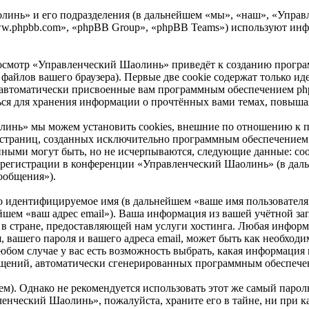
инь» и его подразделения (в дальнейшем «мы», «наш», «Управле
ww.phpbb.com», «phpBB Group», «phpBB Teams») используют ин
осмотр «Управленческий Шаолинь» приведёт к созданию програ
айлов вашего браузера). Первые две cookie содержат только иде
 автоматически присвоенные вам программным обеспечением phpB
ся для хранения информации о прочтённых вами темах, повышая
инь» мы можем установить cookies, внешние по отношению к п
ие страниц, созданных исключительно программным обеспечени
нными могут быть, но не исчерпываются, следующие данные: со
регистрации в конференции «Управленческий Шаолинь» (в даль
ообщения»).
но идентифицируемое имя (в дальнейшем «ваше имя пользователя
нейшем «ваш адрес email»). Ваша информация из вашей учётной 
 стране, предоставляющей нам услуги хостинга. Любая информ
вашего пароля и вашего адреса email, может быть как необходим
м случае у вас есть возможность выбрать, какая информация и
ообщений, автоматически сгенерированных программным обеспеч
. Однако не рекомендуется использовать этот же самый пароль,
ленческий Шаолинь», пожалуйста, храните его в тайне, ни при 