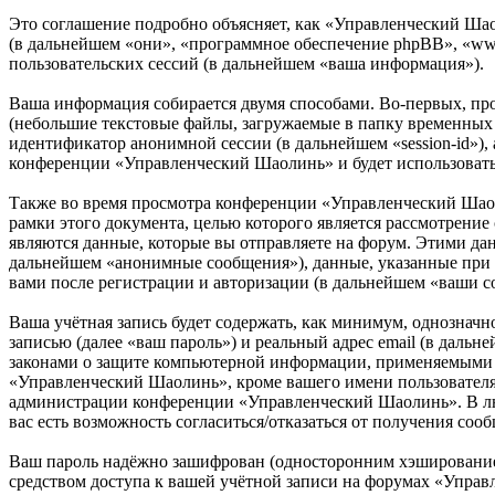
Это соглашение подробно объясняет, как «Управленческий Шаол
(в дальнейшем «они», «программное обеспечение phpBB», «w
пользовательских сессий (в дальнейшем «ваша информация»).
Ваша информация собирается двумя способами. Во-первых, пр
(небольшие текстовые файлы, загружаемые в папку временных ф
идентификатор анонимной сессии (в дальнейшем «session-id»),
конференции «Управленческий Шаолинь» и будет использовать
Также во время просмотра конференции «Управленческий Шаол
рамки этого документа, целью которого является рассмотрен
являются данные, которые вы отправляете на форум. Этими да
дальнейшем «анонимные сообщения»), данные, указанные при 
вами после регистрации и авторизации (в дальнейшем «ваши с
Ваша учётная запись будет содержать, как минимум, однознач
записью (далее «ваш пароль») и реальный адрес email (в даль
законами о защите компьютерной информации, применяемыми в
«Управленческий Шаолинь», кроме вашего имени пользователя, 
администрации конференции «Управленческий Шаолинь». В любо
вас есть возможность согласиться/отказаться от получения с
Ваш пароль надёжно зашифрован (односторонним хэшированием)
средством доступа к вашей учётной записи на форумах «Управ