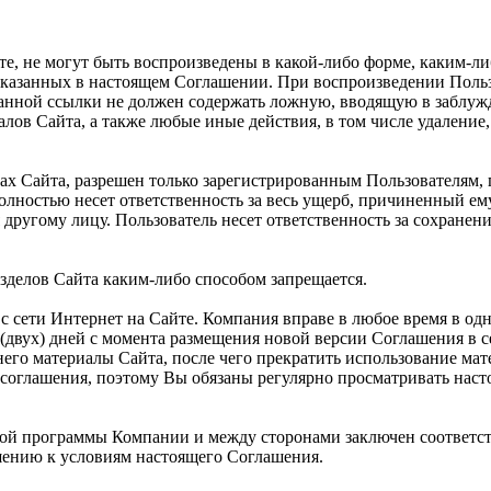
те, не могут быть воспроизведены в какой-либо форме, каким-л
указанных в настоящем Соглашении. При воспроизведении Польз
указанной ссылки не должен содержать ложную, вводящую в заб
алов Сайта, а также любые иные действия, в том числе удалени
ах Сайта, разрешен только зарегистрированным Пользователям,
полностью несет ответственность за весь ущерб, причиненный е
другому лицу. Пользователь несет ответственность за сохранен
зделов Сайта каким-либо способом запрещается.
с сети Интернет на Сайте. Компания вправе в любое время в од
(двух) дней с момента размещения новой версии Соглашения в с
его материалы Сайта, после чего прекратить использование мат
соглашения, поэтому Вы обязаны регулярно просматривать нас
рской программы Компании и между сторонами заключен соответс
ению к условиям настоящего Соглашения.