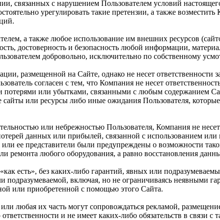
нии, связанных с нарушением Пользователем условий настоящег
стоятельно урегулировать такие претензии, а также возместить
ций.
телем, а также любое использование им внешних ресурсов (сайто
жность, достоверность и безопасность любой информации, матери
льзователем добровольно, исключительно по собственному усмо
ации, размещенной на Сайте, однако не несет ответственности 
ьзователь согласен с тем, что Компания не несет ответственност
 потерями или убытками, связанными с любым содержанием Сай
 сайты или ресурсы либо иные ожидания Пользователя, которые
ательностью или небрежностью Пользователя, Компания не несет
 потерей данных или прибылей, связанной с использованием ил
 или ее представители были предупреждены о возможности такой
и ремонта любого оборудования, а равно восстановления данных
«как есть», без каких-либо гарантий, явных или подразумеваемы
или подразумеваемой, включая, но не ограничиваясь неявными г
ной или приобретенной с помощью этого Сайта.
та или любая их часть могут сопровождаться рекламой, размещен
 ответственности и не имеет каких-либо обязательств в связи с 