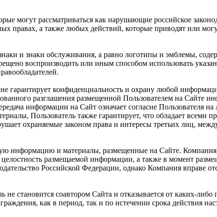
торые могут рассматриваться как нарушающие российское законо
ных правах, а также любых действий, которые приводят или мо
знаки и знаки обслуживания, а равно логотипы и эмблемы, соде
рещено воспроизводить или иным способом использовать указан
равообладателей.
 и не гарантирует конфиденциальность и охрану любой информац
ванного разглашения размещенной Пользователем на Сайте инфо
передача информации на Сайт означает согласие Пользователя на
риалы, Пользователь также гарантирует, что обладает всеми п
рушает охраняемые законом права и интересы третьих лиц, меж
любую информацию и материалы, размещенные на Сайте. Компани
 целостность размещаемой информации, а также в момент разме
нодательство Российской Федерации, однако Компания вправе о
не становится соавтором Сайта и отказывается от каких-либо п
раждения, как в период, так и по истечении срока действия на