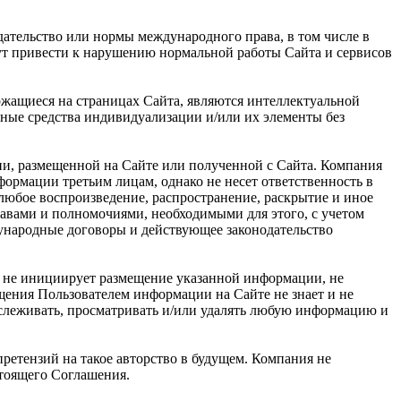
дательство или нормы международного права, в том числе в
гут привести к нарушению нормальной работы Сайта и сервисов
ржащиеся на страницах Сайта, являются интеллектуальной
ные средства индивидуализации и/или их элементы без
ии, размещенной на Сайте или полученной с Сайта. Компания
рмации третьим лицам, однако не несет ответственность в
 любое воспроизведение, распространение, раскрытие и иное
равами и полномочиями, необходимыми для этого, с учетом
дународные договоры и действующее законодательство
я не инициирует размещение указанной информации, не
щения Пользователем информации на Сайте не знает и не
тслеживать, просматривать и/или удалять любую информацию и
ретензий на такое авторство в будущем. Компания не
стоящего Соглашения.