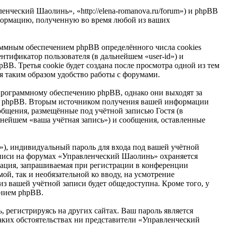
нческий Шаолинь», «http://elena-romanova.ru/forum») и phpBB
формацию, полученную во время любой из ваших
ммным обеспечением phpBB определённого числа cookies
нтификатор пользователя (в дальнейшем «user-id») и
B. Третья cookie будет создана после просмотра одной из тем
 таким образом удобство работы с форумами.
рограммному обеспечению phpBB, однако они выходят за
ем phpBB. Вторым источником получения вашей информации
общения, размещённые под учётной записью Гостя (в
нейшем «ваша учётная запись») и сообщения, оставленные
»), индивидуальный пароль для входа под вашей учётной
записи на форумах «Управленческий Шаолинь» охраняется
ация, запрашиваемая при регистрации в конференции
ой, так и необязательной ко вводу, на усмотрение
з вашей учётной записи будет общедоступна. Кроме того, у
ением phpBB.
 регистрируясь на других сайтах. Ваш пароль является
каких обстоятельствах ни представители «Управленческий