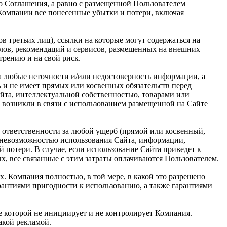
о Соглашения, а равно с размещенной Пользователем
 Компании все понесенные убытки и потери, включая
в третьих лиц), ссылки на которые могут содержаться на
алов, рекомендаций и сервисов, размещенных на внешних
трению и на свой риск.
за любые неточности и/или недостоверность информации, а
ь и не имеет прямых или косвенных обязательств перед
та, интеллектуальной собственностью, товарами или
 возникли в связи с использованием размещенной на Сайте
 ответственности за любой ущерб (прямой или косвенный,
и невозможностью использования Сайта, информации,
 потери. В случае, если использование Сайта приведет к
, все связанные с этим затраты оплачиваются Пользователем.
х. Компания полностью, в той мере, в какой это разрешено
арантиями пригодности к использованию, а также гарантиями
ие которой не инициирует и не контролирует Компания.
такой рекламой.