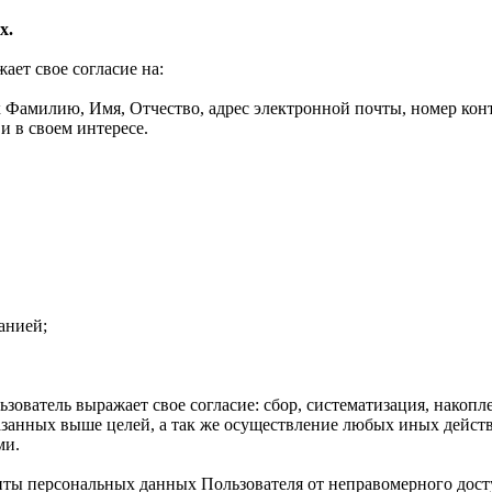
х.
ет свое согласие на:
Фамилию, Имя, Отчество, адрес электронной почты, номер конта
и в своем интересе.
анией;
ователь выражает свое согласие: сбор, систематизация, накопле
казанных выше целей, а так же осуществление любых иных дейс
ми.
иты персональных данных Пользователя от неправомерного дост