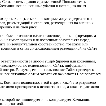
о Соглашения, а равно с размещенной Пользователем
 Компании все понесенные убытки и потери, включая
в третьих лиц), ссылки на которые могут содержаться на
алов, рекомендаций и сервисов, размещенных на внешних
трению и на свой риск.
за любые неточности и/или недостоверность информации, а
ь и не имеет прямых или косвенных обязательств перед
та, интеллектуальной собственностью, товарами или
 возникли в связи с использованием размещенной на Сайте
 ответственности за любой ущерб (прямой или косвенный,
и невозможностью использования Сайта, информации,
 потери. В случае, если использование Сайта приведет к
, все связанные с этим затраты оплачиваются Пользователем.
х. Компания полностью, в той мере, в какой это разрешено
арантиями пригодности к использованию, а также гарантиями
ие которой не инициирует и не контролирует Компания.
такой рекламой.