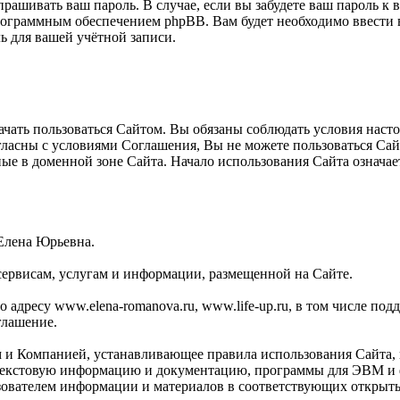
прашивать ваш пароль. В случае, если вы забудете ваш пароль к
ограммным обеспечением phpBB. Вам будет необходимо ввести ва
 для вашей учётной записи.
ать пользоваться Сайтом. Вы обязаны соблюдать условия настоя
огласны с условиями Соглашения, Вы не можете пользоваться Са
ные в доменной зоне Сайта. Начало использования Сайта означ
Елена Юрьевна.
сервисам, услугам и информации, размещенной на Сайте.
адресу www.elena-romanova.ru, www.life-up.ru, в том числе поддо
глашение.
м и Компанией, устанавливающее правила использования Сайта,
текстовую информацию и документацию, программы для ЭВМ и ф
зователем информации и материалов в соответствующих открыты