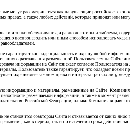
торые могут рассматриваться как нарушающие российское законо
ных правах, а также любых действий, которые приводят или мо
знаки и знаки обслуживания, а равно логотипы и эмблемы, соде
рещено воспроизводить или иным способом использовать указан
равообладателей.
 и не гарантирует конфиденциальность и охрану любой информац
ванного разглашения размещенной Пользователем на Сайте инфо
передача информации на Сайт означает согласие Пользователя на
риалы, Пользователь также гарантирует, что обладает всеми п
рушает охраняемые законом права и интересы третьих лиц, меж
любую информацию и материалы, размещенные на Сайте. Компани
 целостность размещаемой информации, а также в момент разме
нодательство Российской Федерации, однако Компания вправе о
не становится соавтором Сайта и отказывается от каких-либо п
раждения, как в период, так и по истечении срока действия на