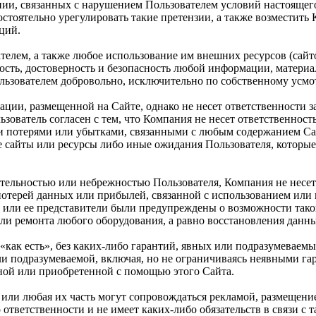
нии, связанных с нарушением Пользователем условий настоящег
стоятельно урегулировать такие претензии, а также возместить
ций.
телем, а также любое использование им внешних ресурсов (сайто
жность, достоверность и безопасность любой информации, матери
льзователем добровольно, исключительно по собственному усмо
ации, размещенной на Сайте, однако не несет ответственности 
ьзователь согласен с тем, что Компания не несет ответственност
 потерями или убытками, связанными с любым содержанием Сай
 сайты или ресурсы либо иные ожидания Пользователя, которые
ательностью или небрежностью Пользователя, Компания не несет
 потерей данных или прибылей, связанной с использованием ил
 или ее представители были предупреждены о возможности такой
и ремонта любого оборудования, а равно восстановления данных
«как есть», без каких-либо гарантий, явных или подразумеваемы
или подразумеваемой, включая, но не ограничиваясь неявными г
ной или приобретенной с помощью этого Сайта.
та или любая их часть могут сопровождаться рекламой, размещен
 ответственности и не имеет каких-либо обязательств в связи с 