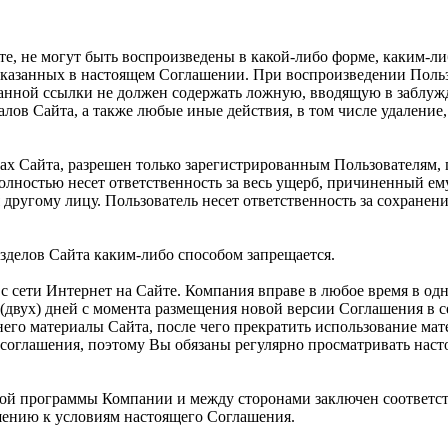
те, не могут быть воспроизведены в какой-либо форме, каким-л
указанных в настоящем Соглашении. При воспроизведении Польз
указанной ссылки не должен содержать ложную, вводящую в заб
алов Сайта, а также любые иные действия, в том числе удалени
ах Сайта, разрешен только зарегистрированным Пользователям,
полностью несет ответственность за весь ущерб, причиненный е
другому лицу. Пользователь несет ответственность за сохранен
зделов Сайта каким-либо способом запрещается.
с сети Интернет на Сайте. Компания вправе в любое время в од
(двух) дней с момента размещения новой версии Соглашения в с
его материалы Сайта, после чего прекратить использование мат
соглашения, поэтому Вы обязаны регулярно просматривать нас
рской программы Компании и между сторонами заключен соответс
ению к условиям настоящего Соглашения.