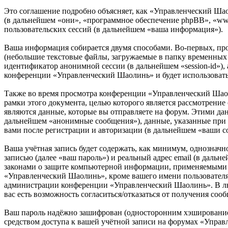
Это соглашение подробно объясняет, как «Управленческий Шаол
(в дальнейшем «они», «программное обеспечение phpBB», «w
пользовательских сессий (в дальнейшем «ваша информация»).
Ваша информация собирается двумя способами. Во-первых, пр
(небольшие текстовые файлы, загружаемые в папку временных ф
идентификатор анонимной сессии (в дальнейшем «session-id»),
конференции «Управленческий Шаолинь» и будет использовать
Также во время просмотра конференции «Управленческий Шаол
рамки этого документа, целью которого является рассмотрен
являются данные, которые вы отправляете на форум. Этими да
дальнейшем «анонимные сообщения»), данные, указанные при 
вами после регистрации и авторизации (в дальнейшем «ваши с
Ваша учётная запись будет содержать, как минимум, однознач
записью (далее «ваш пароль») и реальный адрес email (в даль
законами о защите компьютерной информации, применяемыми в
«Управленческий Шаолинь», кроме вашего имени пользователя, 
администрации конференции «Управленческий Шаолинь». В любо
вас есть возможность согласиться/отказаться от получения с
Ваш пароль надёжно зашифрован (односторонним хэшированием)
средством доступа к вашей учётной записи на форумах «Управ