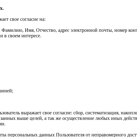
х.
ет свое согласие на:
Фамилию, Имя, Отчество, адрес электронной почты, номер конта
и в своем интересе.
анией;
ователь выражает свое согласие: сбор, систематизация, накопле
казанных выше целей, а так же осуществление любых иных дейс
ми.
иты персональных данных Пользователя от неправомерного дост