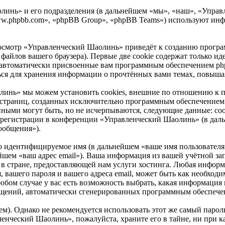
инь» и его подразделения (в дальнейшем «мы», «наш», «Управле
ww.phpbb.com», «phpBB Group», «phpBB Teams») используют ин
осмотр «Управленческий Шаолинь» приведёт к созданию програ
айлов вашего браузера). Первые две cookie содержат только иде
 автоматически присвоенные вам программным обеспечением phpB
ся для хранения информации о прочтённых вами темах, повышая
инь» мы можем установить cookies, внешние по отношению к п
ие страниц, созданных исключительно программным обеспечени
нными могут быть, но не исчерпываются, следующие данные: со
регистрации в конференции «Управленческий Шаолинь» (в даль
ообщения»).
но идентифицируемое имя (в дальнейшем «ваше имя пользователя
нейшем «ваш адрес email»). Ваша информация из вашей учётной 
 стране, предоставляющей нам услуги хостинга. Любая информ
вашего пароля и вашего адреса email, может быть как необходим
м случае у вас есть возможность выбрать, какая информация и
ообщений, автоматически сгенерированных программным обеспеч
. Однако не рекомендуется использовать этот же самый пароль,
ленческий Шаолинь», пожалуйста, храните его в тайне, ни при 