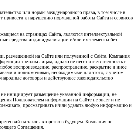
дательство или нормы международного права, в том числе в
гут привести к нарушению нормальной работы Сайта и сервисов
ржащиеся на страницах Сайта, являются интеллектуальной
ные средства индивидуализации и/или их элементы без
ии, размещенной на Сайте или полученной с Сайта. Компания
рмации третьим лицам, однако не несет ответственность в
 любое воспроизведение, распространение, раскрытие и иное
равами и полномочиями, необходимыми для этого, с учетом
дународные договоры и действующее законодательство
я не инициирует размещение указанной информации, не
щения Пользователем информации на Сайте не знает и не
тслеживать, просматривать и/или удалять любую информацию и
ретензий на такое авторство в будущем. Компания не
стоящего Соглашения.