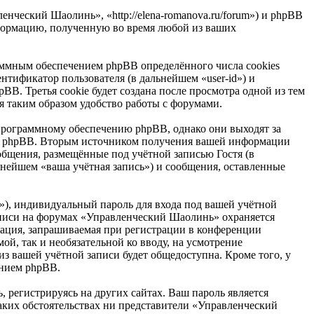
нческий Шаолинь», «http://elena-romanova.ru/forum») и phpBB
формацию, полученную во время любой из ваших
ммным обеспечением phpBB определённого числа cookies
нтификатор пользователя (в дальнейшем «user-id») и
B. Третья cookie будет создана после просмотра одной из тем
 таким образом удобство работы с форумами.
рограммному обеспечению phpBB, однако они выходят за
ем phpBB. Вторым источником получения вашей информации
общения, размещённые под учётной записью Гостя (в
нейшем «ваша учётная запись») и сообщения, оставленные
»), индивидуальный пароль для входа под вашей учётной
записи на форумах «Управленческий Шаолинь» охраняется
ация, запрашиваемая при регистрации в конференции
ой, так и необязательной ко вводу, на усмотрение
з вашей учётной записи будет общедоступна. Кроме того, у
ением phpBB.
 регистрируясь на других сайтах. Ваш пароль является
каких обстоятельствах ни представители «Управленческий