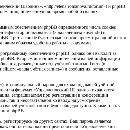
нческий Шаолинь», «http://elena-romanova.ru/forum») и phpBB
формацию, полученную во время любой из ваших
ммным обеспечением phpBB определённого числа cookies
нтификатор пользователя (в дальнейшем «user-id») и
B. Третья cookie будет создана после просмотра одной из тем
 таким образом удобство работы с форумами.
рограммному обеспечению phpBB, однако они выходят за
ем phpBB. Вторым источником получения вашей информации
общения, размещённые под учётной записью Гостя (в
нейшем «ваша учётная запись») и сообщения, оставленные
»), индивидуальный пароль для входа под вашей учётной
записи на форумах «Управленческий Шаолинь» охраняется
ация, запрашиваемая при регистрации в конференции
ой, так и необязательной ко вводу, на усмотрение
з вашей учётной записи будет общедоступна. Кроме того, у
ением phpBB.
 регистрируясь на других сайтах. Ваш пароль является
каких обстоятельствах ни представители «Управленческий