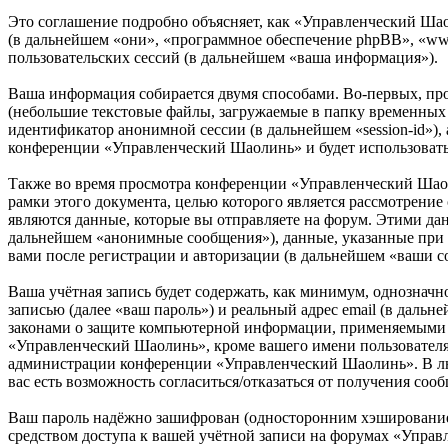
Это соглашение подробно объясняет, как «Управленческий Шаол
(в дальнейшем «они», «программное обеспечение phpBB», «w
пользовательских сессий (в дальнейшем «ваша информация»).
Ваша информация собирается двумя способами. Во-первых, пр
(небольшие текстовые файлы, загружаемые в папку временных ф
идентификатор анонимной сессии (в дальнейшем «session-id»),
конференции «Управленческий Шаолинь» и будет использовать
Также во время просмотра конференции «Управленческий Шаол
рамки этого документа, целью которого является рассмотрен
являются данные, которые вы отправляете на форум. Этими да
дальнейшем «анонимные сообщения»), данные, указанные при 
вами после регистрации и авторизации (в дальнейшем «ваши с
Ваша учётная запись будет содержать, как минимум, однознач
записью (далее «ваш пароль») и реальный адрес email (в даль
законами о защите компьютерной информации, применяемыми в
«Управленческий Шаолинь», кроме вашего имени пользователя, 
администрации конференции «Управленческий Шаолинь». В любо
вас есть возможность согласиться/отказаться от получения с
Ваш пароль надёжно зашифрован (односторонним хэшированием)
средством доступа к вашей учётной записи на форумах «Управ