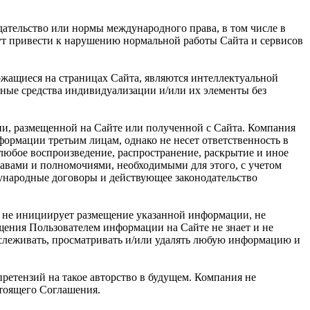
дательство или нормы международного права, в том числе в
гут привести к нарушению нормальной работы Сайта и сервисов
ржащиеся на страницах Сайта, являются интеллектуальной
ные средства индивидуализации и/или их элементы без
ии, размещенной на Сайте или полученной с Сайта. Компания
рмации третьим лицам, однако не несет ответственность в
 любое воспроизведение, распространение, раскрытие и иное
равами и полномочиями, необходимыми для этого, с учетом
дународные договоры и действующее законодательство
я не инициирует размещение указанной информации, не
щения Пользователем информации на Сайте не знает и не
тслеживать, просматривать и/или удалять любую информацию и
ретензий на такое авторство в будущем. Компания не
стоящего Соглашения.