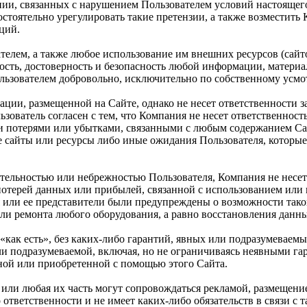
нии, связанных с нарушением Пользователем условий настоящег
стоятельно урегулировать такие претензии, а также возместить
ций.
телем, а также любое использование им внешних ресурсов (сайто
жность, достоверность и безопасность любой информации, матери
льзователем добровольно, исключительно по собственному усмо
ации, размещенной на Сайте, однако не несет ответственности 
ьзователь согласен с тем, что Компания не несет ответственност
 потерями или убытками, связанными с любым содержанием Сай
 сайты или ресурсы либо иные ожидания Пользователя, которые
ательностью или небрежностью Пользователя, Компания не несет
 потерей данных или прибылей, связанной с использованием ил
 или ее представители были предупреждены о возможности такой
и ремонта любого оборудования, а равно восстановления данных
«как есть», без каких-либо гарантий, явных или подразумеваемы
или подразумеваемой, включая, но не ограничиваясь неявными г
ной или приобретенной с помощью этого Сайта.
та или любая их часть могут сопровождаться рекламой, размещен
 ответственности и не имеет каких-либо обязательств в связи с 