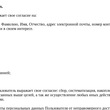
х.
ет свое согласие на:
Фамилию, Имя, Отчество, адрес электронной почты, номер конта
и в своем интересе.
анией;
ователь выражает свое согласие: сбор, систематизация, накопле
казанных выше целей, а так же осуществление любых иных дейс
ми.
иты персональных данных Пользователя от неправомерного дост