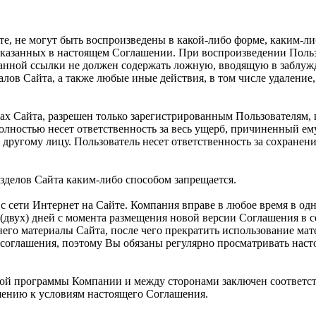
те, не могут быть воспроизведены в какой-либо форме, каким-л
указанных в настоящем Соглашении. При воспроизведении Польз
указанной ссылки не должен содержать ложную, вводящую в заб
алов Сайта, а также любые иные действия, в том числе удалени
ах Сайта, разрешен только зарегистрированным Пользователям,
полностью несет ответственность за весь ущерб, причиненный е
другому лицу. Пользователь несет ответственность за сохранен
зделов Сайта каким-либо способом запрещается.
с сети Интернет на Сайте. Компания вправе в любое время в од
(двух) дней с момента размещения новой версии Соглашения в с
его материалы Сайта, после чего прекратить использование мат
соглашения, поэтому Вы обязаны регулярно просматривать нас
рской программы Компании и между сторонами заключен соответс
ению к условиям настоящего Соглашения.