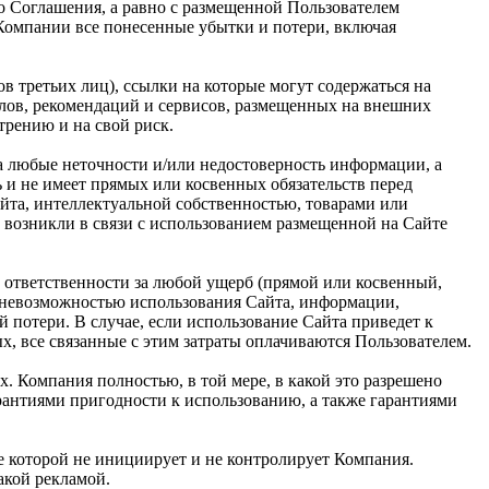
о Соглашения, а равно с размещенной Пользователем
 Компании все понесенные убытки и потери, включая
в третьих лиц), ссылки на которые могут содержаться на
алов, рекомендаций и сервисов, размещенных на внешних
трению и на свой риск.
за любые неточности и/или недостоверность информации, а
ь и не имеет прямых или косвенных обязательств перед
та, интеллектуальной собственностью, товарами или
 возникли в связи с использованием размещенной на Сайте
 ответственности за любой ущерб (прямой или косвенный,
и невозможностью использования Сайта, информации,
 потери. В случае, если использование Сайта приведет к
, все связанные с этим затраты оплачиваются Пользователем.
х. Компания полностью, в той мере, в какой это разрешено
арантиями пригодности к использованию, а также гарантиями
ие которой не инициирует и не контролирует Компания.
такой рекламой.