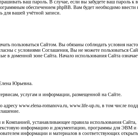
прашивать ваш пароль. В случае, если вы забудете ваш пароль к
ограммным обеспечением phpBB. Вам будет необходимо ввести ва
 для вашей учётной записи.
ать пользоваться Сайтом. Вы обязаны соблюдать условия настоя
огласны с условиями Соглашения, Вы не можете пользоваться Са
ные в доменной зоне Сайта. Начало использования Сайта означ
Елена Юрьевна.
сервисам, услугам и информации, размещенной на Сайте.
адресу www.elena-romanova.ru, www.life-up.ru, в том числе поддо
глашение.
м и Компанией, устанавливающее правила использования Сайта,
текстовую информацию и документацию, программы для ЭВМ и ф
зователем информации и материалов в соответствующих открыты