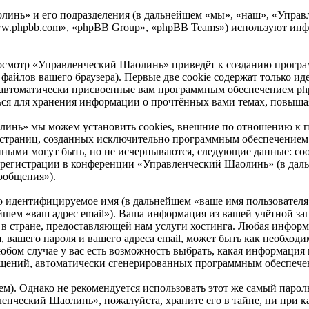
инь» и его подразделения (в дальнейшем «мы», «наш», «Управле
ww.phpbb.com», «phpBB Group», «phpBB Teams») используют ин
осмотр «Управленческий Шаолинь» приведёт к созданию програ
айлов вашего браузера). Первые две cookie содержат только иде
 автоматически присвоенные вам программным обеспечением phpB
ся для хранения информации о прочтённых вами темах, повышая
инь» мы можем установить cookies, внешние по отношению к п
ие страниц, созданных исключительно программным обеспечени
нными могут быть, но не исчерпываются, следующие данные: со
регистрации в конференции «Управленческий Шаолинь» (в даль
ообщения»).
но идентифицируемое имя (в дальнейшем «ваше имя пользователя
нейшем «ваш адрес email»). Ваша информация из вашей учётной 
 стране, предоставляющей нам услуги хостинга. Любая информ
вашего пароля и вашего адреса email, может быть как необходим
м случае у вас есть возможность выбрать, какая информация и
ообщений, автоматически сгенерированных программным обеспеч
. Однако не рекомендуется использовать этот же самый пароль,
ленческий Шаолинь», пожалуйста, храните его в тайне, ни при 