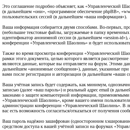
Это соглашение подробно объясняет, как «Управленческий Шаол
(в дальнейшем «они», «программное обеспечение phpBB», «w
пользовательских сессий (в дальнейшем «ваша информация»).
Ваша информация собирается двумя способами. Во-первых, пр
(небольшие текстовые файлы, загружаемые в папку временных ф
идентификатор анонимной сессии (в дальнейшем «session-id»),
конференции «Управленческий Шаолинь» и будет использовать
Также во время просмотра конференции «Управленческий Шаол
рамки этого документа, целью которого является рассмотрен
являются данные, которые вы отправляете на форум. Этими да
дальнейшем «анонимные сообщения»), данные, указанные при 
вами после регистрации и авторизации (в дальнейшем «ваши с
Ваша учётная запись будет содержать, как минимум, однознач
записью (далее «ваш пароль») и реальный адрес email (в даль
законами о защите компьютерной информации, применяемыми в
«Управленческий Шаолинь», кроме вашего имени пользователя, 
администрации конференции «Управленческий Шаолинь». В любо
вас есть возможность согласиться/отказаться от получения с
Ваш пароль надёжно зашифрован (односторонним хэшированием)
средством доступа к вашей учётной записи на форумах «Управ