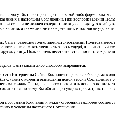
те, не могут быть воспроизведены в какой-либо форме, каким-л
указанных в настоящем Соглашении. При воспроизведении Польз
указанной ссылки не должен содержать ложную, вводящую в заб
алов Сайта, а также любые иные действия, в том числе удалени
ах Сайта, разрешен только зарегистрированным Пользователям,
полностью несет ответственность за весь ущерб, причиненный е
другому лицу. Пользователь несет ответственность за сохранен
зделов Сайта каким-либо способом запрещается.
с сети Интернет на Сайте. Компания вправе в любое время в од
(двух) дней с момента размещения новой версии Соглашения в с
его материалы Сайта, после чего прекратить использование мат
соглашения, поэтому Вы обязаны регулярно просматривать нас
рской программы Компании и между сторонами заключен соответс
ению к условиям настоящего Соглашения.