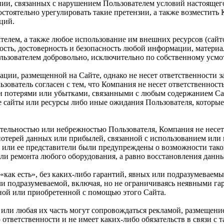
нии, связанных с нарушением Пользователем условий настоящег
стоятельно урегулировать такие претензии, а также возместить
ций.
телем, а также любое использование им внешних ресурсов (сайто
жность, достоверность и безопасность любой информации, матери
льзователем добровольно, исключительно по собственному усмо
ации, размещенной на Сайте, однако не несет ответственности 
ьзователь согласен с тем, что Компания не несет ответственност
 потерями или убытками, связанными с любым содержанием Сай
 сайты или ресурсы либо иные ожидания Пользователя, которые
ательностью или небрежностью Пользователя, Компания не несет
 потерей данных или прибылей, связанной с использованием ил
 или ее представители были предупреждены о возможности такой
и ремонта любого оборудования, а равно восстановления данных
«как есть», без каких-либо гарантий, явных или подразумеваемы
или подразумеваемой, включая, но не ограничиваясь неявными г
ной или приобретенной с помощью этого Сайта.
та или любая их часть могут сопровождаться рекламой, размещен
 ответственности и не имеет каких-либо обязательств в связи с 