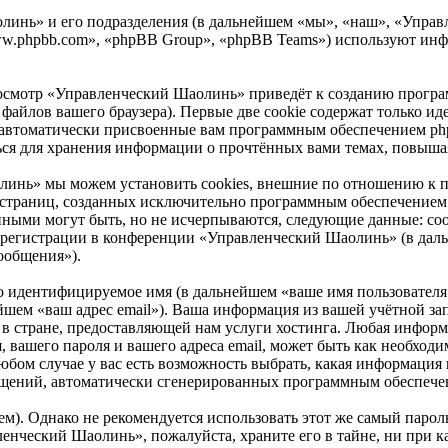
инь» и его подразделения (в дальнейшем «мы», «наш», «Управле
ww.phpbb.com», «phpBB Group», «phpBB Teams») используют ин
осмотр «Управленческий Шаолинь» приведёт к созданию програ
айлов вашего браузера). Первые две cookie содержат только иде
 автоматически присвоенные вам программным обеспечением phpB
ся для хранения информации о прочтённых вами темах, повышая
инь» мы можем установить cookies, внешние по отношению к п
ие страниц, созданных исключительно программным обеспечени
нными могут быть, но не исчерпываются, следующие данные: со
регистрации в конференции «Управленческий Шаолинь» (в даль
ообщения»).
но идентифицируемое имя (в дальнейшем «ваше имя пользователя
нейшем «ваш адрес email»). Ваша информация из вашей учётной 
 стране, предоставляющей нам услуги хостинга. Любая информ
вашего пароля и вашего адреса email, может быть как необходим
м случае у вас есть возможность выбрать, какая информация и
ообщений, автоматически сгенерированных программным обеспеч
. Однако не рекомендуется использовать этот же самый пароль,
ленческий Шаолинь», пожалуйста, храните его в тайне, ни при 