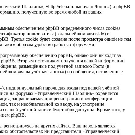
нческий Шаолинь», «http://elena-romanova.ru/forum») и phpBB
формацию, полученную во время любой из ваших
ммным обеспечением phpBB определённого числа cookies
нтификатор пользователя (в дальнейшем «user-id») и
B. Третья cookie будет создана после просмотра одной из тем
 таким образом удобство работы с форумами.
рограммному обеспечению phpBB, однако они выходят за
ем phpBB. Вторым источником получения вашей информации
общения, размещённые под учётной записью Гостя (в
нейшем «ваша учётная запись») и сообщения, оставленные
»), индивидуальный пароль для входа под вашей учётной
записи на форумах «Управленческий Шаолинь» охраняется
ация, запрашиваемая при регистрации в конференции
ой, так и необязательной ко вводу, на усмотрение
з вашей учётной записи будет общедоступна. Кроме того, у
ением phpBB.
 регистрируясь на других сайтах. Ваш пароль является
каких обстоятельствах ни представители «Управленческий