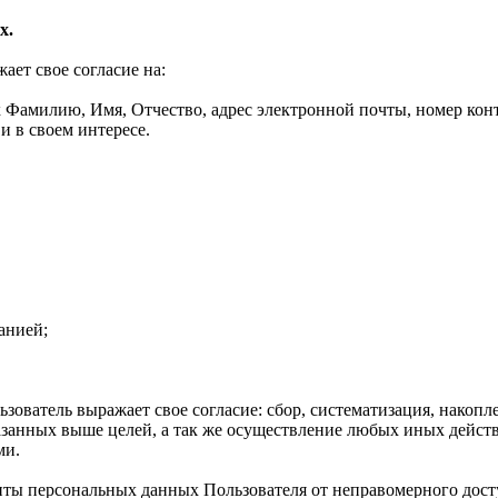
х.
ет свое согласие на:
Фамилию, Имя, Отчество, адрес электронной почты, номер конта
и в своем интересе.
анией;
ователь выражает свое согласие: сбор, систематизация, накопле
казанных выше целей, а так же осуществление любых иных дейс
ми.
иты персональных данных Пользователя от неправомерного дост