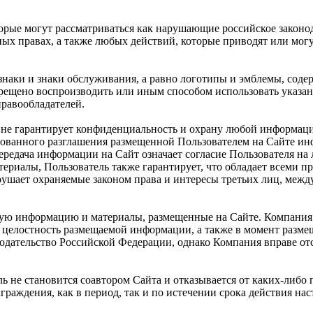
торые могут рассматриваться как нарушающие российское законо
ных правах, а также любых действий, которые приводят или мо
знаки и знаки обслуживания, а равно логотипы и эмблемы, соде
рещено воспроизводить или иным способом использовать указан
равообладателей.
 и не гарантирует конфиденциальность и охрану любой информац
ванного разглашения размещенной Пользователем на Сайте инфо
передача информации на Сайт означает согласие Пользователя на
риалы, Пользователь также гарантирует, что обладает всеми п
рушает охраняемые законом права и интересы третьих лиц, меж
любую информацию и материалы, размещенные на Сайте. Компани
 целостность размещаемой информации, а также в момент разме
нодательство Российской Федерации, однако Компания вправе о
не становится соавтором Сайта и отказывается от каких-либо п
раждения, как в период, так и по истечении срока действия на