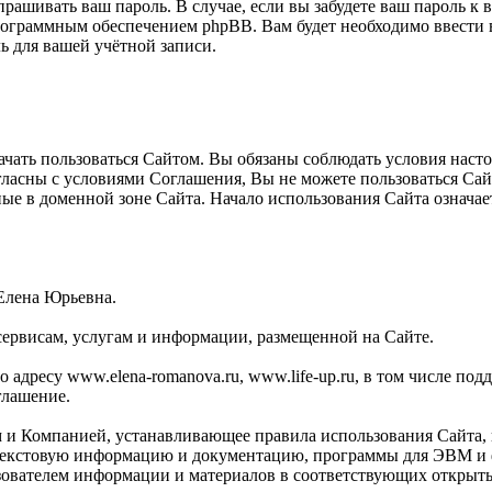
прашивать ваш пароль. В случае, если вы забудете ваш пароль к
ограммным обеспечением phpBB. Вам будет необходимо ввести ва
 для вашей учётной записи.
ать пользоваться Сайтом. Вы обязаны соблюдать условия настоя
огласны с условиями Соглашения, Вы не можете пользоваться Са
ные в доменной зоне Сайта. Начало использования Сайта означ
Елена Юрьевна.
сервисам, услугам и информации, размещенной на Сайте.
адресу www.elena-romanova.ru, www.life-up.ru, в том числе поддо
глашение.
м и Компанией, устанавливающее правила использования Сайта,
текстовую информацию и документацию, программы для ЭВМ и ф
зователем информации и материалов в соответствующих открыты