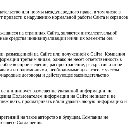
дательство или нормы международного права, в том числе в
гут привести к нарушению нормальной работы Сайта и сервисов
ржащиеся на страницах Сайта, являются интеллектуальной
ные средства индивидуализации и/или их элементы без
ии, размещенной на Сайте или полученной с Сайта. Компания
рмации третьим лицам, однако не несет ответственность в
 любое воспроизведение, распространение, раскрытие и иное
равами и полномочиями, необходимыми для этого, с учетом
дународные договоры и действующее законодательство
я не инициирует размещение указанной информации, не
щения Пользователем информации на Сайте не знает и не
тслеживать, просматривать и/или удалять любую информацию и
ретензий на такое авторство в будущем. Компания не
стоящего Соглашения.