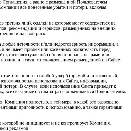
о Соглашения, а равно с размещенной Пользователем
 Компании все понесенные убытки и потери, включая
в третьих лиц), ссылки на которые могут содержаться на
алов, рекомендаций и сервисов, размещенных на внешних
трению и на свой риск.
за любые неточности и/или недостоверность информации, а
ь и не имеет прямых или косвенных обязательств перед
та, интеллектуальной собственностью, товарами или
 возникли в связи с использованием размещенной на Сайте
 ответственности за любой ущерб (прямой или косвенный,
и невозможностью использования Сайта, информации,
 потери. В случае, если использование Сайта приведет к
, все связанные с этим затраты оплачиваются Пользователем.
х. Компания полностью, в той мере, в какой это разрешено
арантиями пригодности к использованию, а также гарантиями
ие которой не инициирует и не контролирует Компания.
такой рекламой.