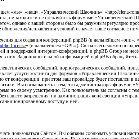
м «мы», «наш», «Управленческий Шаолинь», «http://elena-roman
та, не заходите и не пользуйтесь форумами «Управленческий Ша
 этом, однако с вашей стороны было бы разумным регулярно прос
обновления/исправления условий означает ваше согласие с ним
чения для создания конференций phpBB (в дальнейшем «они», 
ublic License
» (в дальнейшем «GPL»). Скачать его можно по адр
ей и поддержкой интернет-конференций, и phpBB Group не несёт
ия в них. За дополнительной информацией о phpBB обращайтесь
клеветнических сообщений, порнографических сообщений, приз
ставляет услуги хостинга для форумов «Управленческий Шаолин
от конференции, при этом ваш провайдер будет поставлен в изв
литики. Вы соглашаетесь с тем, что администраторы форумов «
ремя по своему усмотрению. Как пользователь вы согласны с тем
м без вашего разрешения, ни администрация конференции «Упра
несанкционированному доступу к ней.
ать пользоваться Сайтом. Вы обязаны соблюдать условия настоя
огласны с условиями Соглашения, Вы не можете пользоваться Са