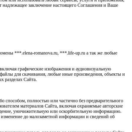
ает надлежащее заключение настоящего Соглашения и Ваше
мены ***.elena-romanova.ru, ***.life-up.ru а так же любые
 включая графические изображения и аудиовизуальную
айлы для скачивания, любые иные произведения, объекты и
х разделах Сайта.
ибо способом, полностью или частично без предварительного
ователем материалов Сайта, включая охраняемые авторские
луждение, уничижительную или оскорбительную информацию.
е, изменение до малозаметной информации и сведений об