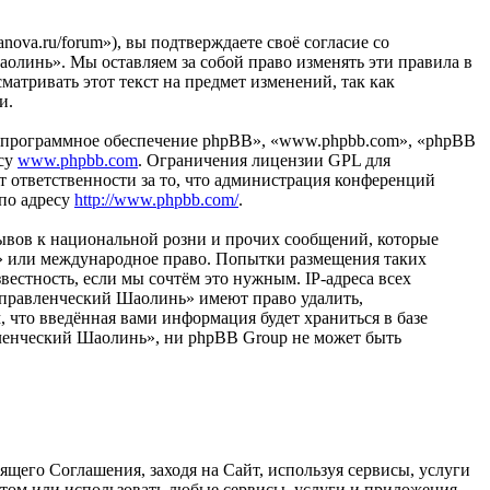
ova.ru/forum»), вы подтверждаете своё согласие со
олинь». Мы оставляем за собой право изменять эти правила в
матривать этот текст на предмет изменений, так как
и.
«программное обеспечение phpBB», «www.phpbb.com», «phpBB
есу
www.phpbb.com
. Ограничения лицензии GPL для
 ответственности за то, что администрация конференций
 по адресу
http://www.phpbb.com/
.
ывов к национальной розни и прочих сообщений, которые
ь» или международное право. Попытки размещения таких
естность, если мы сочтём это нужным. IP-адреса всех
Управленческий Шаолинь» имеют право удалить,
, что введённая вами информация будет храниться в базе
вленческий Шаолинь», ни phpBB Group не может быть
щего Соглашения, заходя на Сайт, используя сервисы, услуги
йтом или использовать любые сервисы, услуги и приложения,