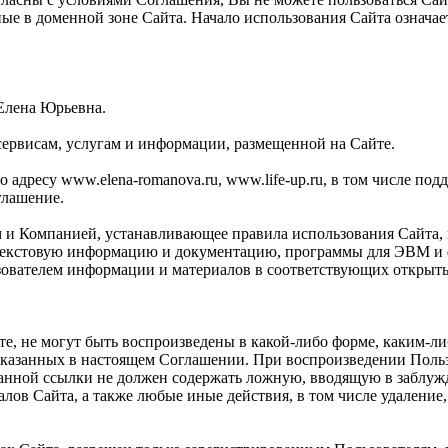
ные в доменной зоне Сайта. Начало использования Сайта означ
Елена Юрьевна.
сервисам, услугам и информации, размещенной на Сайте.
адресу www.elena-romanova.ru, www.life-up.ru, в том числе поддо
глашение.
м и Компанией, устанавливающее правила использования Сайта,
текстовую информацию и документацию, программы для ЭВМ и ф
зователем информации и материалов в соответствующих открыты
те, не могут быть воспроизведены в какой-либо форме, каким-л
указанных в настоящем Соглашении. При воспроизведении Польз
указанной ссылки не должен содержать ложную, вводящую в заб
алов Сайта, а также любые иные действия, в том числе удалени