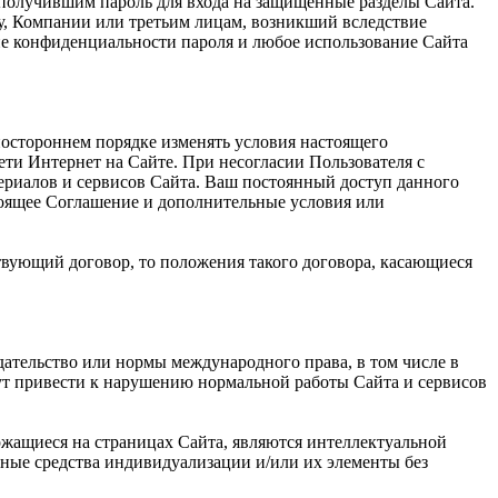
 получившим пароль для входа на защищенные разделы Сайта.
му, Компании или третьим лицам, возникший вследствие
ие конфиденциальности пароля и любое использование Сайта
ностороннем порядке изменять условия настоящего
ети Интернет на Сайте. При несогласии Пользователя с
ериалов и сервисов Сайта. Ваш постоянный доступ данного
тоящее Соглашение и дополнительные условия или
твующий договор, то положения такого договора, касающиеся
дательство или нормы международного права, в том числе в
гут привести к нарушению нормальной работы Сайта и сервисов
ржащиеся на страницах Сайта, являются интеллектуальной
ные средства индивидуализации и/или их элементы без