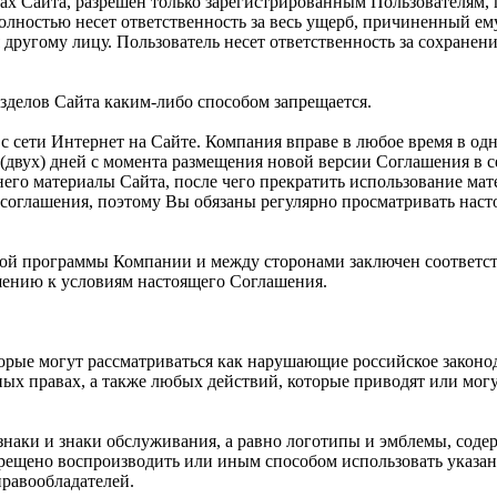
ах Сайта, разрешен только зарегистрированным Пользователям,
полностью несет ответственность за весь ущерб, причиненный е
другому лицу. Пользователь несет ответственность за сохранен
зделов Сайта каким-либо способом запрещается.
с сети Интернет на Сайте. Компания вправе в любое время в од
(двух) дней с момента размещения новой версии Соглашения в с
его материалы Сайта, после чего прекратить использование мат
соглашения, поэтому Вы обязаны регулярно просматривать нас
рской программы Компании и между сторонами заключен соответс
ению к условиям настоящего Соглашения.
торые могут рассматриваться как нарушающие российское законо
ных правах, а также любых действий, которые приводят или мо
знаки и знаки обслуживания, а равно логотипы и эмблемы, соде
рещено воспроизводить или иным способом использовать указан
равообладателей.