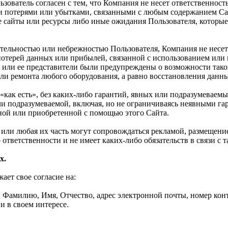
ьзователь согласен с тем, что Компания не несет ответственност
 потерями или убытками, связанными с любым содержанием Сай
 сайты или ресурсы либо иные ожидания Пользователя, которые
ательностью или небрежностью Пользователя, Компания не несет
 потерей данных или прибылей, связанной с использованием ил
 или ее представители были предупреждены о возможности такой
и ремонта любого оборудования, а равно восстановления данных
«как есть», без каких-либо гарантий, явных или подразумеваемы
или подразумеваемой, включая, но не ограничиваясь неявными г
ной или приобретенной с помощью этого Сайта.
та или любая их часть могут сопровождаться рекламой, размещен
 ответственности и не имеет каких-либо обязательств в связи с 
х.
ет свое согласие на:
Фамилию, Имя, Отчество, адрес электронной почты, номер конта
и в своем интересе.