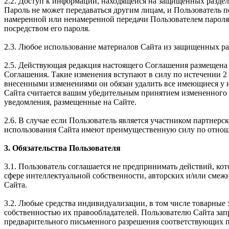
2.2. Доступ к информации, находящейся на защищенных раздел
Пароль не может передаваться другим лицам, и Пользователь 
намеренной или ненамеренной передачи Пользователем пароля 
посредством его пароля.
2.3. Любое использование материалов Сайта из защищенных ра
2.5. Действующая редакция настоящего Соглашения размещена 
Соглашения. Такие изменения вступают в силу по истечении 2 
внесенными изменениями он обязан удалить все имеющиеся у н
Сайта считается вашим убедительным принятием измененного 
уведомления, размещенные на Сайте.
2.6. В случае если Пользователь является участником партне
использования Сайта имеют преимущественную силу по отнош
3. Обязательства Пользователя
3.1. Пользователь соглашается не предпринимать действий, ко
сфере интеллектуальной собственности, авторских и/или смеж
Сайта.
3.2. Любые средства индивидуализации, в том числе товарные 
собственностью их правообладателей. Пользователю Сайта зап
предварительного письменного разрешения соответствующих п