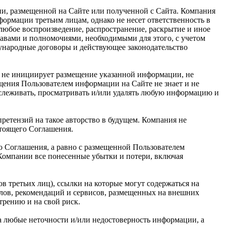
ии, размещенной на Сайте или полученной с Сайта. Компания
рмации третьим лицам, однако не несет ответственность в
 любое воспроизведение, распространение, раскрытие и иное
равами и полномочиями, необходимыми для этого, с учетом
дународные договоры и действующее законодательство
я не инициирует размещение указанной информации, не
щения Пользователем информации на Сайте не знает и не
тслеживать, просматривать и/или удалять любую информацию и
ретензий на такое авторство в будущем. Компания не
стоящего Соглашения.
о Соглашения, а равно с размещенной Пользователем
 Компании все понесенные убытки и потери, включая
в третьих лиц), ссылки на которые могут содержаться на
алов, рекомендаций и сервисов, размещенных на внешних
трению и на свой риск.
за любые неточности и/или недостоверность информации, а