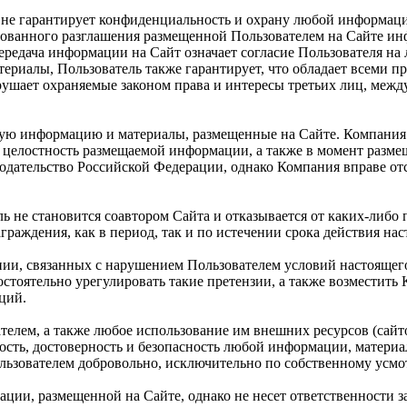
 и не гарантирует конфиденциальность и охрану любой информац
ванного разглашения размещенной Пользователем на Сайте инфо
передача информации на Сайт означает согласие Пользователя на
риалы, Пользователь также гарантирует, что обладает всеми п
рушает охраняемые законом права и интересы третьих лиц, меж
любую информацию и материалы, размещенные на Сайте. Компани
 целостность размещаемой информации, а также в момент разме
нодательство Российской Федерации, однако Компания вправе о
не становится соавтором Сайта и отказывается от каких-либо п
раждения, как в период, так и по истечении срока действия на
нии, связанных с нарушением Пользователем условий настоящег
стоятельно урегулировать такие претензии, а также возместить
ций.
телем, а также любое использование им внешних ресурсов (сайто
жность, достоверность и безопасность любой информации, матери
льзователем добровольно, исключительно по собственному усмо
ации, размещенной на Сайте, однако не несет ответственности 