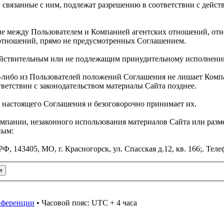
связанные с ним, подлежат разрешению в соответствии с дейс
ние между Пользователем и Компанией агентских отношений, от
 отношений, прямо не предусмотренных Соглашением.
действительным или не подлежащим принудительному исполнени
ем-либо из Пользователей положений Соглашения не лишает Ком
тветствии с законодательством материалы Сайта позднее.
и настоящего Соглашения и безоговорочно принимает их.
омпании, незаконного использования материалов Сайта или раз
ным:
43405, МО, г. Красногорск, ул. Спасская д.12, кв. 166;. Телеф
онференции
• Часовой пояс: UTC + 4 часа