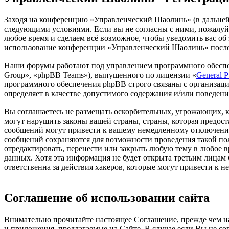
Заходя на конференцию «Управленческий Шаолинь» (в дальнейше
следующими условиями. Если вы не согласны с ними, пожалуйс
любое время и сделаем всё возможное, чтобы уведомить вас об
использование конференции «Управленческий Шаолинь» после 
Наши форумы работают под управлением программного обеспе
Group», «phpBB Teams»), выпущенного по лицензии «
General P
программного обеспечения phpBB строго связаны с организаци
определяет в качестве допустимого содержания и/или поведен
Вы соглашаетесь не размещать оскорбительных, угрожающих, 
могут нарушить законы вашей страны, страны, которая предо
сообщений могут привести к вашему немедленному отключению 
сообщений сохраняются для возможности проведения такой по
отредактировать, перенести или закрыть любую тему в любое в
данных. Хотя эта информация не будет открыта третьим лица
ответственна за действия хакеров, которые могут привести к 
Соглашение об использовании сайта
Внимательно прочитайте настоящее Соглашение, прежде чем нач
и приложения, предлагаемые на Сайте. В случае если Вы не с