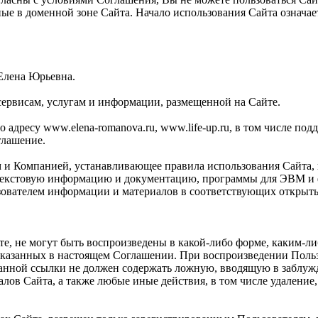
ные в доменной зоне Сайта. Начало использования Сайта означ
Елена Юрьевна.
сервисам, услугам и информации, размещенной на Сайте.
адресу www.elena-romanova.ru, www.life-up.ru, в том числе поддо
глашение.
м и Компанией, устанавливающее правила использования Сайта,
текстовую информацию и документацию, программы для ЭВМ и ф
зователем информации и материалов в соответствующих открыты
те, не могут быть воспроизведены в какой-либо форме, каким-л
указанных в настоящем Соглашении. При воспроизведении Польз
указанной ссылки не должен содержать ложную, вводящую в заб
алов Сайта, а также любые иные действия, в том числе удалени