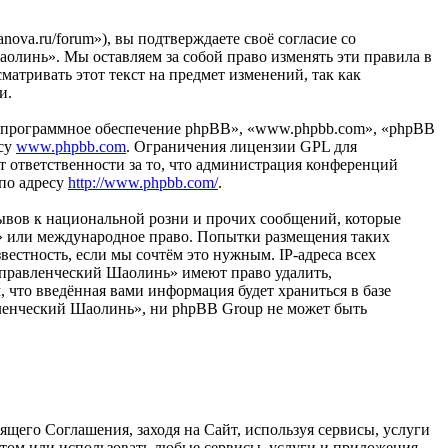
ova.ru/forum»), вы подтверждаете своё согласие со
олинь». Мы оставляем за собой право изменять эти правила в
матривать этот текст на предмет изменений, так как
и.
«программное обеспечение phpBB», «www.phpbb.com», «phpBB
есу
www.phpbb.com
. Ограничения лицензии GPL для
 ответственности за то, что администрация конференций
 по адресу
http://www.phpbb.com/
.
ывов к национальной розни и прочих сообщений, которые
ь» или международное право. Попытки размещения таких
естность, если мы сочтём это нужным. IP-адреса всех
Управленческий Шаолинь» имеют право удалить,
, что введённая вами информация будет храниться в базе
вленческий Шаолинь», ни phpBB Group не может быть
щего Соглашения, заходя на Сайт, используя сервисы, услуги
йтом или использовать любые сервисы, услуги и приложения,