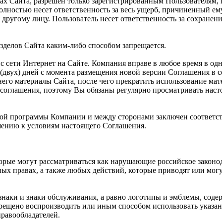
ах Сайта, разрешен только зарегистрированным Пользователям,
полностью несет ответственность за весь ущерб, причиненный е
другому лицу. Пользователь несет ответственность за сохранен
зделов Сайта каким-либо способом запрещается.
с сети Интернет на Сайте. Компания вправе в любое время в од
(двух) дней с момента размещения новой версии Соглашения в с
его материалы Сайта, после чего прекратить использование мат
соглашения, поэтому Вы обязаны регулярно просматривать нас
рской программы Компании и между сторонами заключен соответс
ению к условиям настоящего Соглашения.
торые могут рассматриваться как нарушающие российское законо
ных правах, а также любых действий, которые приводят или мо
знаки и знаки обслуживания, а равно логотипы и эмблемы, соде
рещено воспроизводить или иным способом использовать указан
равообладателей.