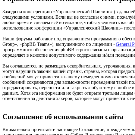
Заходя на конференцию «Управленческий Шаолинь» (в дальнейше
следующими условиями. Если вы не согласны с ними, пожалуйс
любое время и сделаем всё возможное, чтобы уведомить вас об
использование конференции «Управленческий Шаолинь» после 
Наши форумы работают под управлением программного обеспе
Group», «phpBB Teams»), выпущенного по лицензии «
General P
программного обеспечения phpBB строго связаны с организаци
определяет в качестве допустимого содержания и/или поведен
Вы соглашаетесь не размещать оскорбительных, угрожающих, 
могут нарушить законы вашей страны, страны, которая предо
сообщений могут привести к вашему немедленному отключению 
сообщений сохраняются для возможности проведения такой по
отредактировать, перенести или закрыть любую тему в любое в
данных. Хотя эта информация не будет открыта третьим лица
ответственна за действия хакеров, которые могут привести к 
Соглашение об использовании сайта
Внимательно прочитайте настоящее Соглашение, прежде чем нач
и приложения, предлагаемые на Сайте. В случае если Вы не с