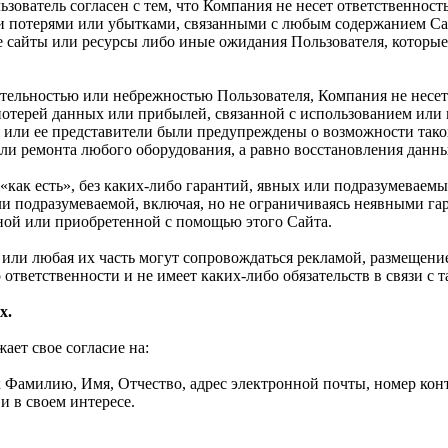
ьзователь согласен с тем, что Компания не несет ответственност
 потерями или убытками, связанными с любым содержанием Сай
 сайты или ресурсы либо иные ожидания Пользователя, которые
ательностью или небрежностью Пользователя, Компания не несет
 потерей данных или прибылей, связанной с использованием ил
 или ее представители были предупреждены о возможности такой
и ремонта любого оборудования, а равно восстановления данных
«как есть», без каких-либо гарантий, явных или подразумеваемы
или подразумеваемой, включая, но не ограничиваясь неявными г
ной или приобретенной с помощью этого Сайта.
та или любая их часть могут сопровождаться рекламой, размещен
 ответственности и не имеет каких-либо обязательств в связи с 
х.
ет свое согласие на:
Фамилию, Имя, Отчество, адрес электронной почты, номер конта
и в своем интересе.