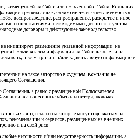
ии, размещенной на Сайте или полученной с Сайта. Компания
рмации третьим лицам, однако не несет ответственность в
 любое воспроизведение, распространение, раскрытие и иное
равами и полномочиями, необходимыми для этого, с учетом
дународные договоры и действующее законодательство
я не инициирует размещение указанной информации, не
щения Пользователем информации на Сайте не знает и не
тслеживать, просматривать и/или удалять любую информацию и
ретензий на такое авторство в будущем. Компания не
стоящего Соглашения.
о Соглашения, а равно с размещенной Пользователем
 Компании все понесенные убытки и потери, включая
в третьих лиц), ссылки на которые могут содержаться на
алов, рекомендаций и сервисов, размещенных на внешних
трению и на свой риск.
за любые неточности и/или недостоверность информации, а