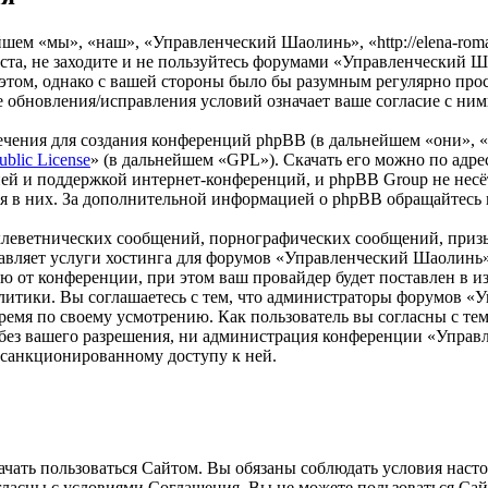
м «мы», «наш», «Управленческий Шаолинь», «http://elena-roman
та, не заходите и не пользуйтесь форумами «Управленческий Ша
 этом, однако с вашей стороны было бы разумным регулярно прос
обновления/исправления условий означает ваше согласие с ним
чения для создания конференций phpBB (в дальнейшем «они», 
ublic License
» (в дальнейшем «GPL»). Скачать его можно по адр
ей и поддержкой интернет-конференций, и phpBB Group не несёт
ия в них. За дополнительной информацией о phpBB обращайтесь
клеветнических сообщений, порнографических сообщений, приз
ставляет услуги хостинга для форумов «Управленческий Шаолин
от конференции, при этом ваш провайдер будет поставлен в изв
литики. Вы соглашаетесь с тем, что администраторы форумов «
ремя по своему усмотрению. Как пользователь вы согласны с тем
м без вашего разрешения, ни администрация конференции «Упра
несанкционированному доступу к ней.
ать пользоваться Сайтом. Вы обязаны соблюдать условия настоя
огласны с условиями Соглашения, Вы не можете пользоваться Са