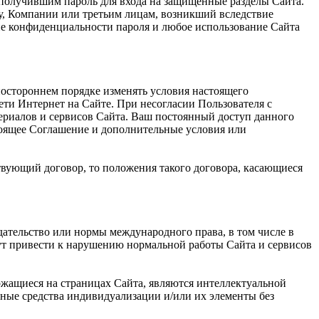
 получившим пароль для входа на защищенные разделы Сайта.
му, Компании или третьим лицам, возникший вследствие
ие конфиденциальности пароля и любое использование Сайта
ностороннем порядке изменять условия настоящего
ети Интернет на Сайте. При несогласии Пользователя с
ериалов и сервисов Сайта. Ваш постоянный доступ данного
тоящее Соглашение и дополнительные условия или
твующий договор, то положения такого договора, касающиеся
дательство или нормы международного права, в том числе в
гут привести к нарушению нормальной работы Сайта и сервисов
ржащиеся на страницах Сайта, являются интеллектуальной
ные средства индивидуализации и/или их элементы без