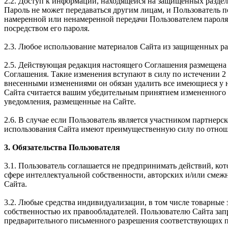
2.2. Доступ к информации, находящейся на защищенных раздел
Пароль не может передаваться другим лицам, и Пользователь 
намеренной или ненамеренной передачи Пользователем пароля 
посредством его пароля.
2.3. Любое использование материалов Сайта из защищенных ра
2.5. Действующая редакция настоящего Соглашения размещена 
Соглашения. Такие изменения вступают в силу по истечении 2 
внесенными изменениями он обязан удалить все имеющиеся у н
Сайта считается вашим убедительным принятием измененного 
уведомления, размещенные на Сайте.
2.6. В случае если Пользователь является участником партне
использования Сайта имеют преимущественную силу по отнош
3. Обязательства Пользователя
3.1. Пользователь соглашается не предпринимать действий, ко
сфере интеллектуальной собственности, авторских и/или смеж
Сайта.
3.2. Любые средства индивидуализации, в том числе товарные 
собственностью их правообладателей. Пользователю Сайта зап
предварительного письменного разрешения соответствующих п