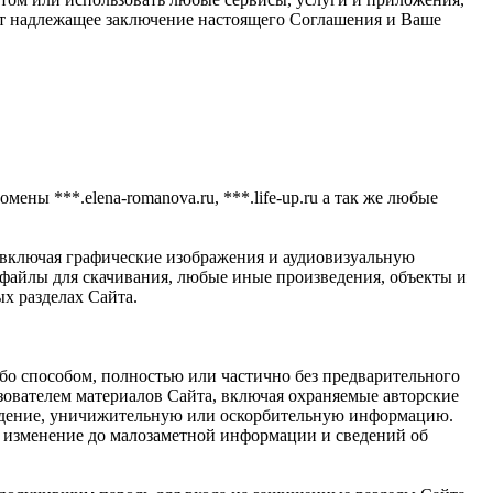
ает надлежащее заключение настоящего Соглашения и Ваше
мены ***.elena-romanova.ru, ***.life-up.ru а так же любые
 включая графические изображения и аудиовизуальную
айлы для скачивания, любые иные произведения, объекты и
х разделах Сайта.
ибо способом, полностью или частично без предварительного
ователем материалов Сайта, включая охраняемые авторские
луждение, уничижительную или оскорбительную информацию.
е, изменение до малозаметной информации и сведений об