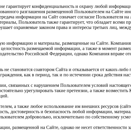
 и не гарантирует конфиденциальность и охрану любой информац
ванного разглашения размещенной Пользователем на Сайте инфо
передача информации на Сайт означает согласие Пользователя на
риалы, Пользователь также гарантирует, что обладает всеми п
рушает охраняемые законом права и интересы третьих лиц, меж
любую информацию и материалы, размещенные на Сайте. Компани
 целостность размещаемой информации, а также в момент разме
нодательство Российской Федерации, однако Компания вправе о
не становится соавтором Сайта и отказывается от каких-либо п
раждения, как в период, так и по истечении срока действия на
нии, связанных с нарушением Пользователем условий настоящег
стоятельно урегулировать такие претензии, а также возместить
ций.
телем, а также любое использование им внешних ресурсов (сайто
жность, достоверность и безопасность любой информации, матери
льзователем добровольно, исключительно по собственному усмо
ации, размещенной на Сайте, однако не несет ответственности 