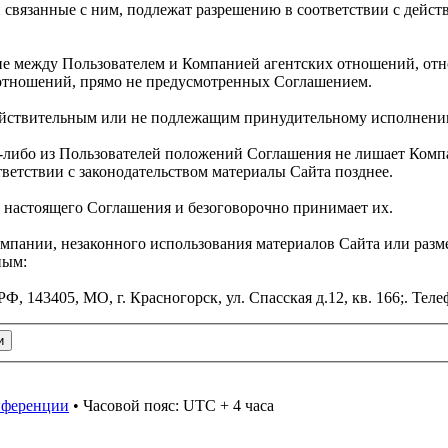
связанные с ним, подлежат разрешению в соответствии с дейс
ние между Пользователем и Компанией агентских отношений, от
 отношений, прямо не предусмотренных Соглашением.
действительным или не подлежащим принудительному исполнени
ем-либо из Пользователей положений Соглашения не лишает Ком
тветствии с законодательством материалы Сайта позднее.
и настоящего Соглашения и безоговорочно принимает их.
омпании, незаконного использования материалов Сайта или раз
ным:
43405, МО, г. Красногорск, ул. Спасская д.12, кв. 166;. Телеф
онференции
• Часовой пояс: UTC + 4 часа