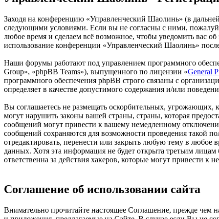
Заходя на конференцию «Управленческий Шаолинь» (в дальнейше
следующими условиями. Если вы не согласны с ними, пожалуйс
любое время и сделаем всё возможное, чтобы уведомить вас об
использование конференции «Управленческий Шаолинь» после 
Наши форумы работают под управлением программного обеспе
Group», «phpBB Teams»), выпущенного по лицензии «
General P
программного обеспечения phpBB строго связаны с организаци
определяет в качестве допустимого содержания и/или поведен
Вы соглашаетесь не размещать оскорбительных, угрожающих, 
могут нарушить законы вашей страны, страны, которая предо
сообщений могут привести к вашему немедленному отключению 
сообщений сохраняются для возможности проведения такой по
отредактировать, перенести или закрыть любую тему в любое в
данных. Хотя эта информация не будет открыта третьим лица
ответственна за действия хакеров, которые могут привести к 
Соглашение об использовании сайта
Внимательно прочитайте настоящее Соглашение, прежде чем нач
и приложения, предлагаемые на Сайте. В случае если Вы не с