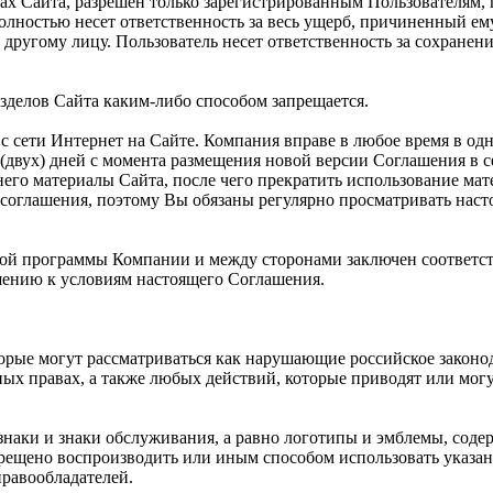
ах Сайта, разрешен только зарегистрированным Пользователям,
полностью несет ответственность за весь ущерб, причиненный е
другому лицу. Пользователь несет ответственность за сохранен
зделов Сайта каким-либо способом запрещается.
с сети Интернет на Сайте. Компания вправе в любое время в од
(двух) дней с момента размещения новой версии Соглашения в с
его материалы Сайта, после чего прекратить использование мат
соглашения, поэтому Вы обязаны регулярно просматривать нас
рской программы Компании и между сторонами заключен соответс
ению к условиям настоящего Соглашения.
торые могут рассматриваться как нарушающие российское законо
ных правах, а также любых действий, которые приводят или мо
знаки и знаки обслуживания, а равно логотипы и эмблемы, соде
рещено воспроизводить или иным способом использовать указан
равообладателей.