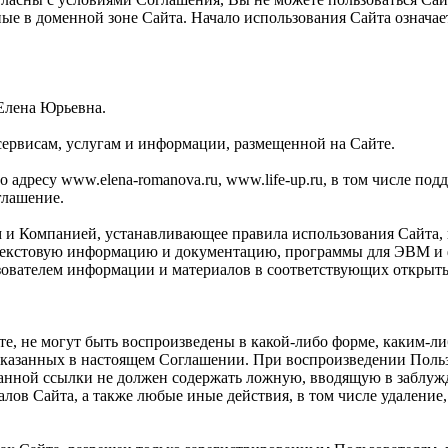
ные в доменной зоне Сайта. Начало использования Сайта означ
Елена Юрьевна.
сервисам, услугам и информации, размещенной на Сайте.
адресу www.elena-romanova.ru, www.life-up.ru, в том числе поддо
глашение.
м и Компанией, устанавливающее правила использования Сайта,
текстовую информацию и документацию, программы для ЭВМ и ф
зователем информации и материалов в соответствующих открыты
те, не могут быть воспроизведены в какой-либо форме, каким-л
указанных в настоящем Соглашении. При воспроизведении Польз
указанной ссылки не должен содержать ложную, вводящую в заб
алов Сайта, а также любые иные действия, в том числе удалени