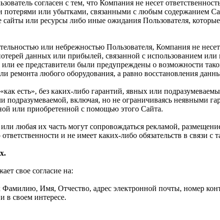
ьзователь согласен с тем, что Компания не несет ответственност
 потерями или убытками, связанными с любым содержанием Сай
 сайты или ресурсы либо иные ожидания Пользователя, которые
ательностью или небрежностью Пользователя, Компания не несет
 потерей данных или прибылей, связанной с использованием ил
 или ее представители были предупреждены о возможности такой
и ремонта любого оборудования, а равно восстановления данных
«как есть», без каких-либо гарантий, явных или подразумеваемы
или подразумеваемой, включая, но не ограничиваясь неявными г
ной или приобретенной с помощью этого Сайта.
та или любая их часть могут сопровождаться рекламой, размещен
 ответственности и не имеет каких-либо обязательств в связи с 
х.
ет свое согласие на:
Фамилию, Имя, Отчество, адрес электронной почты, номер конта
и в своем интересе.