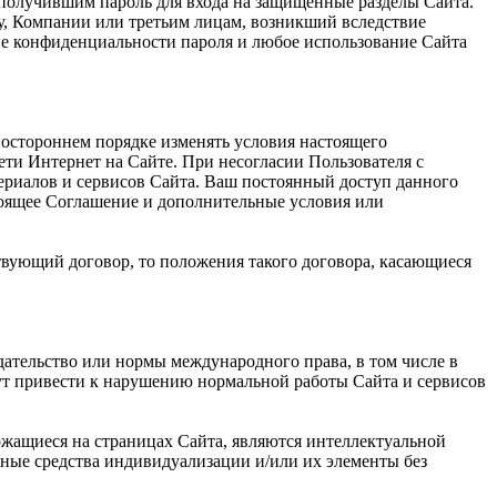
 получившим пароль для входа на защищенные разделы Сайта.
му, Компании или третьим лицам, возникший вследствие
ие конфиденциальности пароля и любое использование Сайта
ностороннем порядке изменять условия настоящего
ети Интернет на Сайте. При несогласии Пользователя с
ериалов и сервисов Сайта. Ваш постоянный доступ данного
тоящее Соглашение и дополнительные условия или
твующий договор, то положения такого договора, касающиеся
дательство или нормы международного права, в том числе в
гут привести к нарушению нормальной работы Сайта и сервисов
ржащиеся на страницах Сайта, являются интеллектуальной
ные средства индивидуализации и/или их элементы без