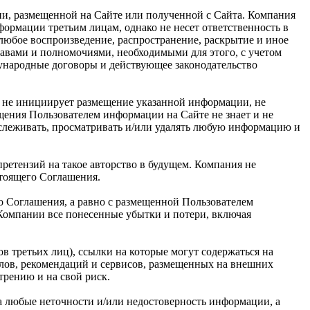
ии, размещенной на Сайте или полученной с Сайта. Компания
рмации третьим лицам, однако не несет ответственность в
 любое воспроизведение, распространение, раскрытие и иное
равами и полномочиями, необходимыми для этого, с учетом
дународные договоры и действующее законодательство
я не инициирует размещение указанной информации, не
щения Пользователем информации на Сайте не знает и не
тслеживать, просматривать и/или удалять любую информацию и
ретензий на такое авторство в будущем. Компания не
стоящего Соглашения.
о Соглашения, а равно с размещенной Пользователем
 Компании все понесенные убытки и потери, включая
в третьих лиц), ссылки на которые могут содержаться на
алов, рекомендаций и сервисов, размещенных на внешних
трению и на свой риск.
за любые неточности и/или недостоверность информации, а