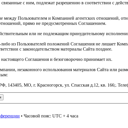
связанные с ним, подлежат разрешению в соответствии с дейс
ние между Пользователем и Компанией агентских отношений, от
 отношений, прямо не предусмотренных Соглашением.
действительным или не подлежащим принудительному исполнени
ем-либо из Пользователей положений Соглашения не лишает Ком
тветствии с законодательством материалы Сайта позднее.
и настоящего Соглашения и безоговорочно принимает их.
омпании, незаконного использования материалов Сайта или раз
ным:
43405, МО, г. Красногорск, ул. Спасская д.12, кв. 166;. Телеф
онференции
• Часовой пояс: UTC + 4 часа