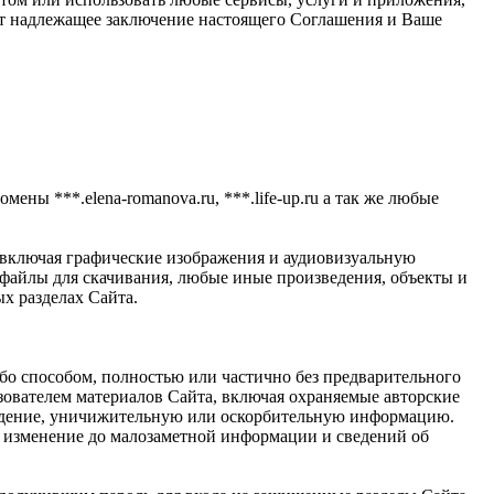
ает надлежащее заключение настоящего Соглашения и Ваше
мены ***.elena-romanova.ru, ***.life-up.ru а так же любые
 включая графические изображения и аудиовизуальную
айлы для скачивания, любые иные произведения, объекты и
х разделах Сайта.
ибо способом, полностью или частично без предварительного
ователем материалов Сайта, включая охраняемые авторские
луждение, уничижительную или оскорбительную информацию.
е, изменение до малозаметной информации и сведений об