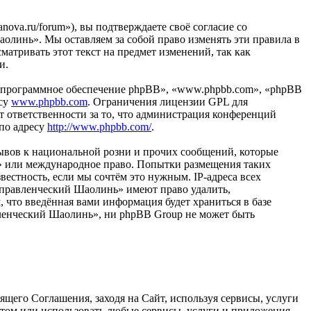
ova.ru/forum»), вы подтверждаете своё согласие со
олинь». Мы оставляем за собой право изменять эти правила в
матривать этот текст на предмет изменений, так как
и.
«программное обеспечение phpBB», «www.phpbb.com», «phpBB
есу
www.phpbb.com
. Ограничения лицензии GPL для
 ответственности за то, что администрация конференций
 по адресу
http://www.phpbb.com/
.
ывов к национальной розни и прочих сообщений, которые
ь» или международное право. Попытки размещения таких
естность, если мы сочтём это нужным. IP-адреса всех
Управленческий Шаолинь» имеют право удалить,
, что введённая вами информация будет храниться в базе
вленческий Шаолинь», ни phpBB Group не может быть
щего Соглашения, заходя на Сайт, используя сервисы, услуги
йтом или использовать любые сервисы, услуги и приложения,