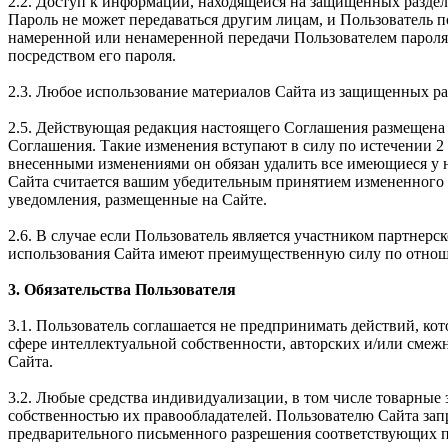
2.2. Доступ к информации, находящейся на защищенных раздел
Пароль не может передаваться другим лицам, и Пользователь 
намеренной или ненамеренной передачи Пользователем пароля 
посредством его пароля.
2.3. Любое использование материалов Сайта из защищенных ра
2.5. Действующая редакция настоящего Соглашения размещена 
Соглашения. Такие изменения вступают в силу по истечении 2 
внесенными изменениями он обязан удалить все имеющиеся у н
Сайта считается вашим убедительным принятием измененного 
уведомления, размещенные на Сайте.
2.6. В случае если Пользователь является участником партне
использования Сайта имеют преимущественную силу по отнош
3. Обязательства Пользователя
3.1. Пользователь соглашается не предпринимать действий, ко
сфере интеллектуальной собственности, авторских и/или смеж
Сайта.
3.2. Любые средства индивидуализации, в том числе товарные 
собственностью их правообладателей. Пользователю Сайта зап
предварительного письменного разрешения соответствующих п