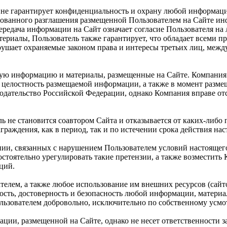
 и не гарантирует конфиденциальность и охрану любой информац
ванного разглашения размещенной Пользователем на Сайте инфо
передача информации на Сайт означает согласие Пользователя на
риалы, Пользователь также гарантирует, что обладает всеми п
рушает охраняемые законом права и интересы третьих лиц, меж
любую информацию и материалы, размещенные на Сайте. Компани
 целостность размещаемой информации, а также в момент разме
нодательство Российской Федерации, однако Компания вправе о
не становится соавтором Сайта и отказывается от каких-либо п
раждения, как в период, так и по истечении срока действия на
нии, связанных с нарушением Пользователем условий настоящег
стоятельно урегулировать такие претензии, а также возместить
ций.
телем, а также любое использование им внешних ресурсов (сайто
жность, достоверность и безопасность любой информации, матери
льзователем добровольно, исключительно по собственному усмо
ации, размещенной на Сайте, однако не несет ответственности 