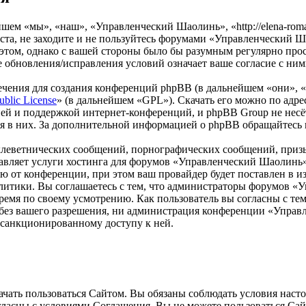
м «мы», «наш», «Управленческий Шаолинь», «http://elena-roman
та, не заходите и не пользуйтесь форумами «Управленческий Ша
 этом, однако с вашей стороны было бы разумным регулярно прос
обновления/исправления условий означает ваше согласие с ним
чения для создания конференций phpBB (в дальнейшем «они», 
ublic License
» (в дальнейшем «GPL»). Скачать его можно по адр
ей и поддержкой интернет-конференций, и phpBB Group не несёт
ия в них. За дополнительной информацией о phpBB обращайтесь
клеветнических сообщений, порнографических сообщений, приз
ставляет услуги хостинга для форумов «Управленческий Шаолин
от конференции, при этом ваш провайдер будет поставлен в изв
литики. Вы соглашаетесь с тем, что администраторы форумов «
ремя по своему усмотрению. Как пользователь вы согласны с тем
м без вашего разрешения, ни администрация конференции «Упра
несанкционированному доступу к ней.
ать пользоваться Сайтом. Вы обязаны соблюдать условия настоя
огласны с условиями Соглашения, Вы не можете пользоваться Са