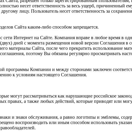
ах Сайта, разрешен только зарегистрированным Пользователям,
полностью несет ответственность за весь ущерб, причиненный е
другому лицу. Пользователь несет ответственность за сохранен
зделов Сайта каким-либо способом запрещается.
с сети Интернет на Сайте. Компания вправе в любое время в од
(двух) дней с момента размещения новой версии Соглашения в с
его материалы Сайта, после чего прекратить использование мат
соглашения, поэтому Вы обязаны регулярно просматривать нас
рской программы Компании и между сторонами заключен соответс
ению к условиям настоящего Соглашения.
торые могут рассматриваться как нарушающие российское законо
ных правах, а также любых действий, которые приводят или мо
знаки и знаки обслуживания, а равно логотипы и эмблемы, соде
рещено воспроизводить или иным способом использовать указан
равообладателей.