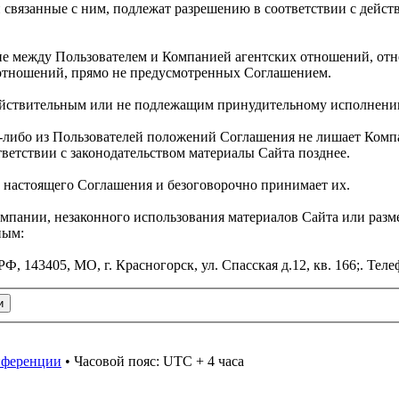
связанные с ним, подлежат разрешению в соответствии с дейс
ние между Пользователем и Компанией агентских отношений, от
 отношений, прямо не предусмотренных Соглашением.
действительным или не подлежащим принудительному исполнени
ем-либо из Пользователей положений Соглашения не лишает Ком
тветствии с законодательством материалы Сайта позднее.
и настоящего Соглашения и безоговорочно принимает их.
омпании, незаконного использования материалов Сайта или раз
ным:
43405, МО, г. Красногорск, ул. Спасская д.12, кв. 166;. Телеф
онференции
• Часовой пояс: UTC + 4 часа