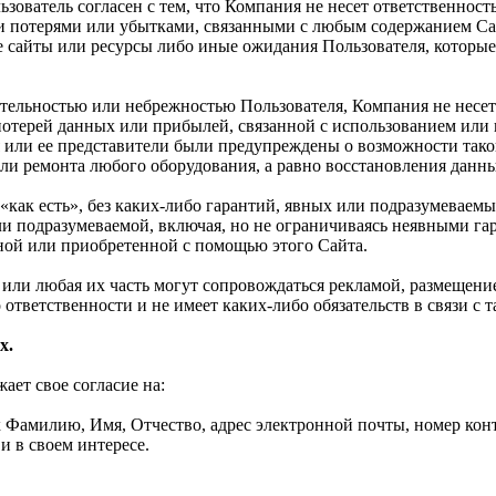
ьзователь согласен с тем, что Компания не несет ответственност
 потерями или убытками, связанными с любым содержанием Сай
 сайты или ресурсы либо иные ожидания Пользователя, которые
ательностью или небрежностью Пользователя, Компания не несет
 потерей данных или прибылей, связанной с использованием ил
 или ее представители были предупреждены о возможности такой
и ремонта любого оборудования, а равно восстановления данных
«как есть», без каких-либо гарантий, явных или подразумеваемы
или подразумеваемой, включая, но не ограничиваясь неявными г
ной или приобретенной с помощью этого Сайта.
та или любая их часть могут сопровождаться рекламой, размещен
 ответственности и не имеет каких-либо обязательств в связи с 
х.
ет свое согласие на:
Фамилию, Имя, Отчество, адрес электронной почты, номер конта
и в своем интересе.