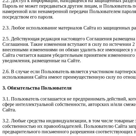
2.2. Доступ к информации, находящейся на защищенных раздел
Пароль не может передаваться другим лицам, и Пользователь 
намеренной или ненамеренной передачи Пользователем пароля 
посредством его пароля.
2.3. Любое использование материалов Сайта из защищенных ра
2.5. Действующая редакция настоящего Соглашения размещена 
Соглашения. Такие изменения вступают в силу по истечении 2 
внесенными изменениями он обязан удалить все имеющиеся у н
Сайта считается вашим убедительным принятием измененного 
уведомления, размещенные на Сайте.
2.6. В случае если Пользователь является участником партне
использования Сайта имеют преимущественную силу по отнош
3. Обязательства Пользователя
3.1. Пользователь соглашается не предпринимать действий, ко
сфере интеллектуальной собственности, авторских и/или смеж
Сайта.
3.2. Любые средства индивидуализации, в том числе товарные 
собственностью их правообладателей. Пользователю Сайта зап
предварительного письменного разрешения соответствующих п