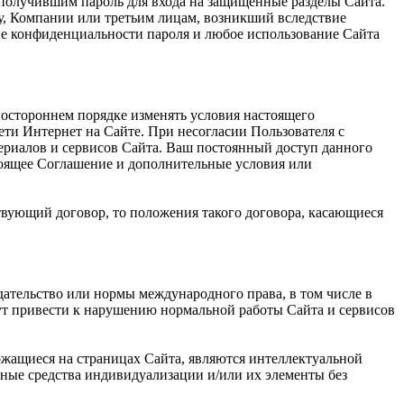
 получившим пароль для входа на защищенные разделы Сайта.
му, Компании или третьим лицам, возникший вследствие
ие конфиденциальности пароля и любое использование Сайта
ностороннем порядке изменять условия настоящего
ети Интернет на Сайте. При несогласии Пользователя с
ериалов и сервисов Сайта. Ваш постоянный доступ данного
тоящее Соглашение и дополнительные условия или
твующий договор, то положения такого договора, касающиеся
дательство или нормы международного права, в том числе в
гут привести к нарушению нормальной работы Сайта и сервисов
ржащиеся на страницах Сайта, являются интеллектуальной
ные средства индивидуализации и/или их элементы без