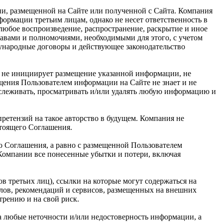
ии, размещенной на Сайте или полученной с Сайта. Компания
рмации третьим лицам, однако не несет ответственность в
 любое воспроизведение, распространение, раскрытие и иное
равами и полномочиями, необходимыми для этого, с учетом
дународные договоры и действующее законодательство
я не инициирует размещение указанной информации, не
щения Пользователем информации на Сайте не знает и не
тслеживать, просматривать и/или удалять любую информацию и
ретензий на такое авторство в будущем. Компания не
стоящего Соглашения.
о Соглашения, а равно с размещенной Пользователем
 Компании все понесенные убытки и потери, включая
в третьих лиц), ссылки на которые могут содержаться на
алов, рекомендаций и сервисов, размещенных на внешних
трению и на свой риск.
за любые неточности и/или недостоверность информации, а