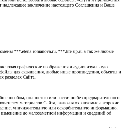
ает надлежащее заключение настоящего Соглашения и Ваше
мены ***.elena-romanova.ru, ***.life-up.ru а так же любые
 включая графические изображения и аудиовизуальную
айлы для скачивания, любые иные произведения, объекты и
х разделах Сайта.
ибо способом, полностью или частично без предварительного
ователем материалов Сайта, включая охраняемые авторские
луждение, уничижительную или оскорбительную информацию.
е, изменение до малозаметной информации и сведений об