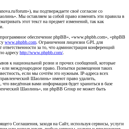
ova.ru/forum»), вы подтверждаете своё согласие со
олинь». Мы оставляем за собой право изменять эти правила в
матривать этот текст на предмет изменений, так как
и.
«программное обеспечение phpBB», «www.phpbb.com», «phpBB
есу
www.phpbb.com
. Ограничения лицензии GPL для
 ответственности за то, что администрация конференций
 по адресу
http://www.phpbb.com/
.
ывов к национальной розни и прочих сообщений, которые
ь» или международное право. Попытки размещения таких
естность, если мы сочтём это нужным. IP-адреса всех
Управленческий Шаолинь» имеют право удалить,
, что введённая вами информация будет храниться в базе
вленческий Шаолинь», ни phpBB Group не может быть
щего Соглашения, заходя на Сайт, используя сервисы, услуги
йтом или использовать любые сервисы, услуги и приложения,