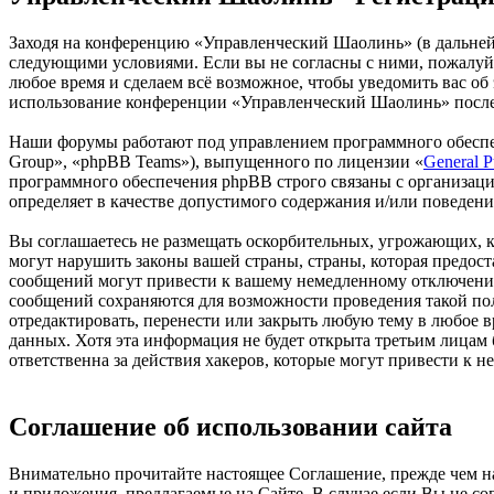
Заходя на конференцию «Управленческий Шаолинь» (в дальнейше
следующими условиями. Если вы не согласны с ними, пожалуйс
любое время и сделаем всё возможное, чтобы уведомить вас об
использование конференции «Управленческий Шаолинь» после 
Наши форумы работают под управлением программного обеспе
Group», «phpBB Teams»), выпущенного по лицензии «
General P
программного обеспечения phpBB строго связаны с организаци
определяет в качестве допустимого содержания и/или поведен
Вы соглашаетесь не размещать оскорбительных, угрожающих, 
могут нарушить законы вашей страны, страны, которая предо
сообщений могут привести к вашему немедленному отключению 
сообщений сохраняются для возможности проведения такой по
отредактировать, перенести или закрыть любую тему в любое в
данных. Хотя эта информация не будет открыта третьим лица
ответственна за действия хакеров, которые могут привести к 
Соглашение об использовании сайта
Внимательно прочитайте настоящее Соглашение, прежде чем нач
и приложения, предлагаемые на Сайте. В случае если Вы не с