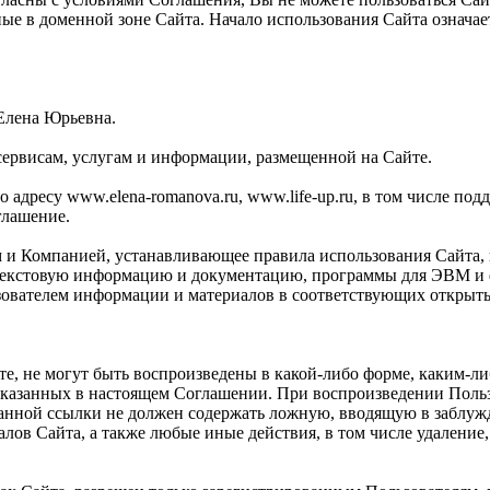
ные в доменной зоне Сайта. Начало использования Сайта означ
Елена Юрьевна.
сервисам, услугам и информации, размещенной на Сайте.
адресу www.elena-romanova.ru, www.life-up.ru, в том числе поддо
глашение.
м и Компанией, устанавливающее правила использования Сайта,
текстовую информацию и документацию, программы для ЭВМ и ф
зователем информации и материалов в соответствующих открыты
те, не могут быть воспроизведены в какой-либо форме, каким-л
указанных в настоящем Соглашении. При воспроизведении Польз
указанной ссылки не должен содержать ложную, вводящую в заб
алов Сайта, а также любые иные действия, в том числе удалени