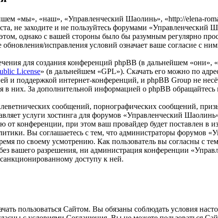
м «мы», «наш», «Управленческий Шаолинь», «http://elena-roman
та, не заходите и не пользуйтесь форумами «Управленческий Ша
 этом, однако с вашей стороны было бы разумным регулярно прос
обновления/исправления условий означает ваше согласие с ним
чения для создания конференций phpBB (в дальнейшем «они», 
ublic License
» (в дальнейшем «GPL»). Скачать его можно по адр
ей и поддержкой интернет-конференций, и phpBB Group не несёт
ия в них. За дополнительной информацией о phpBB обращайтесь
клеветнических сообщений, порнографических сообщений, приз
ставляет услуги хостинга для форумов «Управленческий Шаолин
от конференции, при этом ваш провайдер будет поставлен в изв
литики. Вы соглашаетесь с тем, что администраторы форумов «
ремя по своему усмотрению. Как пользователь вы согласны с тем
м без вашего разрешения, ни администрация конференции «Упра
несанкционированному доступу к ней.
ать пользоваться Сайтом. Вы обязаны соблюдать условия настоя
огласны с условиями Соглашения, Вы не можете пользоваться Са