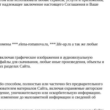
ает надлежащее заключение настоящего Соглашения и Ваше
мены ***.elena-romanova.ru, ***.life-up.ru а так же любые
 включая графические изображения и аудиовизуальную
айлы для скачивания, любые иные произведения, объекты и
х разделах Сайта.
ибо способом, полностью или частично без предварительного
ователем материалов Сайта, включая охраняемые авторские
луждение, уничижительную или оскорбительную информацию.
е, изменение до малозаметной информации и сведений об