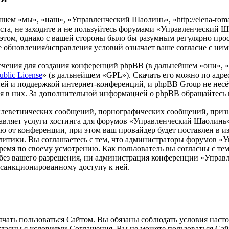
м «мы», «наш», «Управленческий Шаолинь», «http://elena-roman
та, не заходите и не пользуйтесь форумами «Управленческий Ша
 этом, однако с вашей стороны было бы разумным регулярно прос
обновления/исправления условий означает ваше согласие с ним
чения для создания конференций phpBB (в дальнейшем «они», 
ublic License
» (в дальнейшем «GPL»). Скачать его можно по адр
ей и поддержкой интернет-конференций, и phpBB Group не несёт
ия в них. За дополнительной информацией о phpBB обращайтесь
клеветнических сообщений, порнографических сообщений, приз
ставляет услуги хостинга для форумов «Управленческий Шаолин
от конференции, при этом ваш провайдер будет поставлен в изв
литики. Вы соглашаетесь с тем, что администраторы форумов «
ремя по своему усмотрению. Как пользователь вы согласны с тем
м без вашего разрешения, ни администрация конференции «Упра
несанкционированному доступу к ней.
ать пользоваться Сайтом. Вы обязаны соблюдать условия настоя
огласны с условиями Соглашения, Вы не можете пользоваться Са