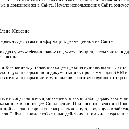
ные в доменной зоне Сайта. Начало использования Сайта означ
Елена Юрьевна.
сервисам, услугам и информации, размещенной на Сайте.
адресу www.elena-romanova.ru, www.life-up.ru, в том числе поддо
глашение.
м и Компанией, устанавливающее правила использования Сайта,
текстовую информацию и документацию, программы для ЭВМ и ф
зователем информации и материалов в соответствующих открыты
те, не могут быть воспроизведены в какой-либо форме, каким-л
указанных в настоящем Соглашении. При воспроизведении Польз
указанной ссылки не должен содержать ложную, вводящую в заб
алов Сайта, а также любые иные действия, в том числе удалени