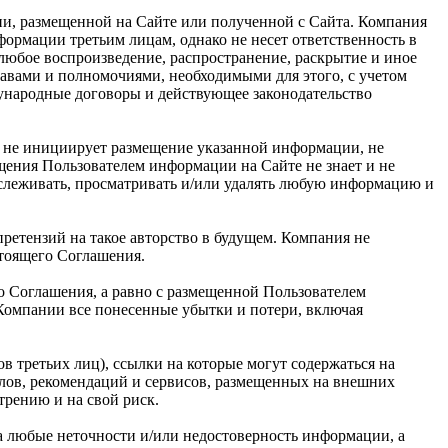
ии, размещенной на Сайте или полученной с Сайта. Компания
рмации третьим лицам, однако не несет ответственность в
 любое воспроизведение, распространение, раскрытие и иное
равами и полномочиями, необходимыми для этого, с учетом
дународные договоры и действующее законодательство
я не инициирует размещение указанной информации, не
щения Пользователем информации на Сайте не знает и не
тслеживать, просматривать и/или удалять любую информацию и
ретензий на такое авторство в будущем. Компания не
стоящего Соглашения.
о Соглашения, а равно с размещенной Пользователем
 Компании все понесенные убытки и потери, включая
в третьих лиц), ссылки на которые могут содержаться на
алов, рекомендаций и сервисов, размещенных на внешних
трению и на свой риск.
за любые неточности и/или недостоверность информации, а