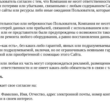
ьзователь согласен с тем, что Компания не несет ответственност
 потерями или убытками, связанными с любым содержанием Сай
 сайты или ресурсы либо иные ожидания Пользователя, которые
ательностью или небрежностью Пользователя, Компания не несет
 потерей данных или прибылей, связанной с использованием ил
 или ее представители были предупреждены о возможности такой
и ремонта любого оборудования, а равно восстановления данных
«как есть», без каких-либо гарантий, явных или подразумеваемы
или подразумеваемой, включая, но не ограничиваясь неявными г
ной или приобретенной с помощью этого Сайта.
та или любая их часть могут сопровождаться рекламой, размещен
 ответственности и не имеет каких-либо обязательств в связи с 
х.
ет свое согласие на:
Фамилию, Имя, Отчество, адрес электронной почты, номер конта
и в своем интересе.