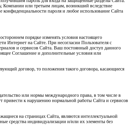
 получившим пароль для входа на защищенные разделы Сайта.
му, Компании или третьим лицам, возникший вследствие
ие конфиденциальности пароля и любое использование Сайта
ностороннем порядке изменять условия настоящего
ети Интернет на Сайте. При несогласии Пользователя с
ериалов и сервисов Сайта. Ваш постоянный доступ данного
тоящее Соглашение и дополнительные условия или
твующий договор, то положения такого договора, касающиеся
дательство или нормы международного права, в том числе в
гут привести к нарушению нормальной работы Сайта и сервисов
ржащиеся на страницах Сайта, являются интеллектуальной
ные средства индивидуализации и/или их элементы без