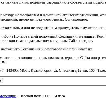
связанные с ним, подлежат разрешению в соответствии с дейс
ние между Пользователем и Компанией агентских отношений, от
 отношений, прямо не предусмотренных Соглашением.
действительным или не подлежащим принудительному исполнени
ем-либо из Пользователей положений Соглашения не лишает Ком
тветствии с законодательством материалы Сайта позднее.
и настоящего Соглашения и безоговорочно принимает их.
омпании, незаконного использования материалов Сайта или раз
ным:
43405, МО, г. Красногорск, ул. Спасская д.12, кв. 166;. Телеф
онференции
• Часовой пояс: UTC + 4 часа