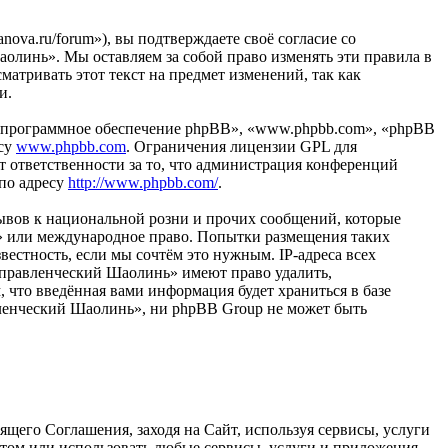
ova.ru/forum»), вы подтверждаете своё согласие со
олинь». Мы оставляем за собой право изменять эти правила в
матривать этот текст на предмет изменений, так как
и.
«программное обеспечение phpBB», «www.phpbb.com», «phpBB
есу
www.phpbb.com
. Ограничения лицензии GPL для
 ответственности за то, что администрация конференций
 по адресу
http://www.phpbb.com/
.
ывов к национальной розни и прочих сообщений, которые
ь» или международное право. Попытки размещения таких
естность, если мы сочтём это нужным. IP-адреса всех
Управленческий Шаолинь» имеют право удалить,
, что введённая вами информация будет храниться в базе
вленческий Шаолинь», ни phpBB Group не может быть
щего Соглашения, заходя на Сайт, используя сервисы, услуги
йтом или использовать любые сервисы, услуги и приложения,