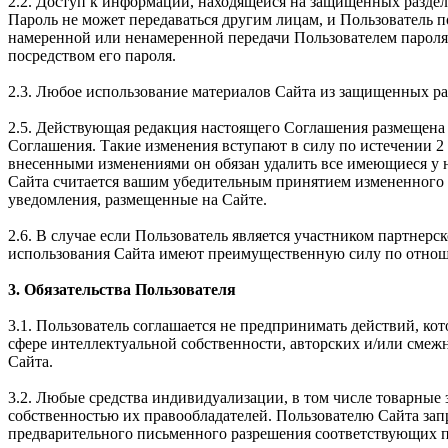
2.2. Доступ к информации, находящейся на защищенных раздел
Пароль не может передаваться другим лицам, и Пользователь 
намеренной или ненамеренной передачи Пользователем пароля 
посредством его пароля.
2.3. Любое использование материалов Сайта из защищенных ра
2.5. Действующая редакция настоящего Соглашения размещена 
Соглашения. Такие изменения вступают в силу по истечении 2 
внесенными изменениями он обязан удалить все имеющиеся у н
Сайта считается вашим убедительным принятием измененного 
уведомления, размещенные на Сайте.
2.6. В случае если Пользователь является участником партне
использования Сайта имеют преимущественную силу по отнош
3. Обязательства Пользователя
3.1. Пользователь соглашается не предпринимать действий, ко
сфере интеллектуальной собственности, авторских и/или смеж
Сайта.
3.2. Любые средства индивидуализации, в том числе товарные 
собственностью их правообладателей. Пользователю Сайта зап
предварительного письменного разрешения соответствующих п