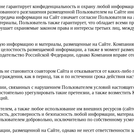
 и не гарантирует конфиденциальность и охрану любой информац
ванного разглашения размещенной Пользователем на Сайте инфо
передача информации на Сайт означает согласие Пользователя на
риалы, Пользователь также гарантирует, что обладает всеми п
рушает охраняемые законом права и интересы третьих лиц, меж
любую информацию и материалы, размещенные на Сайте. Компани
 целостность размещаемой информации, а также в момент разме
нодательство Российской Федерации, однако Компания вправе о
не становится соавтором Сайта и отказывается от каких-либо п
раждения, как в период, так и по истечении срока действия на
нии, связанных с нарушением Пользователем условий настоящег
стоятельно урегулировать такие претензии, а также возместить
ций.
телем, а также любое использование им внешних ресурсов (сайто
жность, достоверность и безопасность любой информации, матери
льзователем добровольно, исключительно по собственному усмо
ации, размещенной на Сайте, однако не несет ответственности 