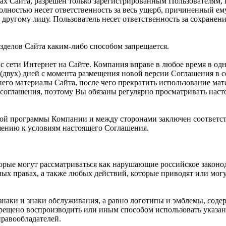
ах Сайта, разрешен только зарегистрированным Пользователям,
полностью несет ответственность за весь ущерб, причиненный е
другому лицу. Пользователь несет ответственность за сохранен
зделов Сайта каким-либо способом запрещается.
с сети Интернет на Сайте. Компания вправе в любое время в од
(двух) дней с момента размещения новой версии Соглашения в с
его материалы Сайта, после чего прекратить использование мат
соглашения, поэтому Вы обязаны регулярно просматривать нас
рской программы Компании и между сторонами заключен соответс
ению к условиям настоящего Соглашения.
торые могут рассматриваться как нарушающие российское законо
ных правах, а также любых действий, которые приводят или мо
знаки и знаки обслуживания, а равно логотипы и эмблемы, соде
рещено воспроизводить или иным способом использовать указан
равообладателей.