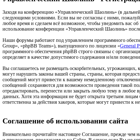
Заходя на конференцию «Управленческий Шаолинь» (в дальнейше
следующими условиями. Если вы не согласны с ними, пожалуйс
любое время и сделаем всё возможное, чтобы уведомить вас об
использование конференции «Управленческий Шаолинь» после 
Наши форумы работают под управлением программного обеспе
Group», «phpBB Teams»), выпущенного по лицензии «
General P
программного обеспечения phpBB строго связаны с организаци
определяет в качестве допустимого содержания и/или поведен
Вы соглашаетесь не размещать оскорбительных, угрожающих, 
могут нарушить законы вашей страны, страны, которая предо
сообщений могут привести к вашему немедленному отключению 
сообщений сохраняются для возможности проведения такой по
отредактировать, перенести или закрыть любую тему в любое в
данных. Хотя эта информация не будет открыта третьим лица
ответственна за действия хакеров, которые могут привести к 
Соглашение об использовании сайта
Внимательно прочитайте настоящее Соглашение, прежде чем нач
и приложения, предлагаемые на Сайте. В случае если Вы не с