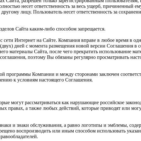
ах Сайта, разрешен только зарегистрированным Пользователям,
полностью несет ответственность за весь ущерб, причиненный е
другому лицу. Пользователь несет ответственность за сохранен
зделов Сайта каким-либо способом запрещается.
с сети Интернет на Сайте. Компания вправе в любое время в од
(двух) дней с момента размещения новой версии Соглашения в с
его материалы Сайта, после чего прекратить использование мат
соглашения, поэтому Вы обязаны регулярно просматривать нас
рской программы Компании и между сторонами заключен соответс
ению к условиям настоящего Соглашения.
торые могут рассматриваться как нарушающие российское законо
ных правах, а также любых действий, которые приводят или мо
знаки и знаки обслуживания, а равно логотипы и эмблемы, соде
рещено воспроизводить или иным способом использовать указан
равообладателей.