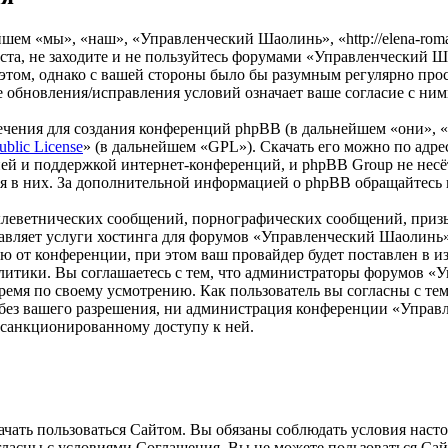
м «мы», «наш», «Управленческий Шаолинь», «http://elena-roman
та, не заходите и не пользуйтесь форумами «Управленческий Ша
 этом, однако с вашей стороны было бы разумным регулярно прос
обновления/исправления условий означает ваше согласие с ним
чения для создания конференций phpBB (в дальнейшем «они», 
ublic License
» (в дальнейшем «GPL»). Скачать его можно по адр
ей и поддержкой интернет-конференций, и phpBB Group не несёт
ия в них. За дополнительной информацией о phpBB обращайтесь
клеветнических сообщений, порнографических сообщений, приз
ставляет услуги хостинга для форумов «Управленческий Шаолин
от конференции, при этом ваш провайдер будет поставлен в изв
литики. Вы соглашаетесь с тем, что администраторы форумов «
ремя по своему усмотрению. Как пользователь вы согласны с тем
м без вашего разрешения, ни администрация конференции «Упра
несанкционированному доступу к ней.
ать пользоваться Сайтом. Вы обязаны соблюдать условия настоя
огласны с условиями Соглашения, Вы не можете пользоваться Са