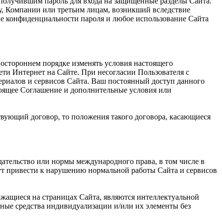
 получившим пароль для входа на защищенные разделы Сайта.
му, Компании или третьим лицам, возникший вследствие
ие конфиденциальности пароля и любое использование Сайта
ностороннем порядке изменять условия настоящего
ети Интернет на Сайте. При несогласии Пользователя с
ериалов и сервисов Сайта. Ваш постоянный доступ данного
тоящее Соглашение и дополнительные условия или
твующий договор, то положения такого договора, касающиеся
дательство или нормы международного права, в том числе в
гут привести к нарушению нормальной работы Сайта и сервисов
ржащиеся на страницах Сайта, являются интеллектуальной
ные средства индивидуализации и/или их элементы без