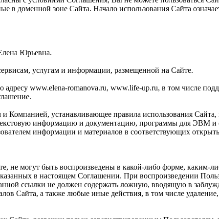
ные в доменной зоне Сайта. Начало использования Сайта означ
Елена Юрьевна.
сервисам, услугам и информации, размещенной на Сайте.
адресу www.elena-romanova.ru, www.life-up.ru, в том числе поддо
глашение.
м и Компанией, устанавливающее правила использования Сайта,
текстовую информацию и документацию, программы для ЭВМ и ф
зователем информации и материалов в соответствующих открыты
те, не могут быть воспроизведены в какой-либо форме, каким-л
указанных в настоящем Соглашении. При воспроизведении Польз
указанной ссылки не должен содержать ложную, вводящую в заб
алов Сайта, а также любые иные действия, в том числе удалени