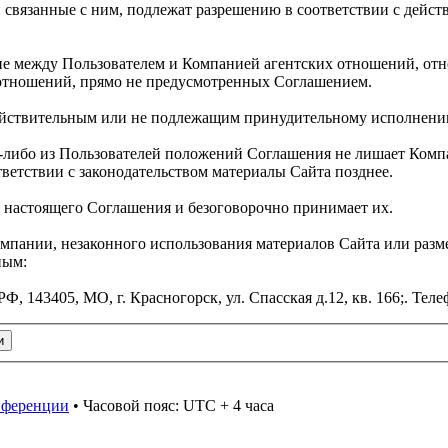
связанные с ним, подлежат разрешению в соответствии с дейс
ние между Пользователем и Компанией агентских отношений, от
 отношений, прямо не предусмотренных Соглашением.
действительным или не подлежащим принудительному исполнени
ем-либо из Пользователей положений Соглашения не лишает Ком
тветствии с законодательством материалы Сайта позднее.
и настоящего Соглашения и безоговорочно принимает их.
омпании, незаконного использования материалов Сайта или раз
ным:
43405, МО, г. Красногорск, ул. Спасская д.12, кв. 166;. Телеф
онференции
• Часовой пояс: UTC + 4 часа