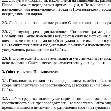
2.2. Доступ к информации, находящейся на защищенных раздел
Пароль не может передаваться другим лицам, и Пользователь 
намеренной или ненамеренной передачи Пользователем пароля 
посредством его пароля.
2.3. Любое использование материалов Сайта из защищенных ра
2.5. Действующая редакция настоящего Соглашения размещена 
Соглашения. Такие изменения вступают в силу по истечении 2 
внесенными изменениями он обязан удалить все имеющиеся у н
Сайта считается вашим убедительным принятием измененного 
уведомления, размещенные на Сайте.
2.6. В случае если Пользователь является участником партне
использования Сайта имеют преимущественную силу по отнош
3. Обязательства Пользователя
3.1. Пользователь соглашается не предпринимать действий, ко
сфере интеллектуальной собственности, авторских и/или смеж
Сайта.
3.2. Любые средства индивидуализации, в том числе товарные 
собственностью их правообладателей. Пользователю Сайта зап
предварительного письменного разрешения соответствующих п