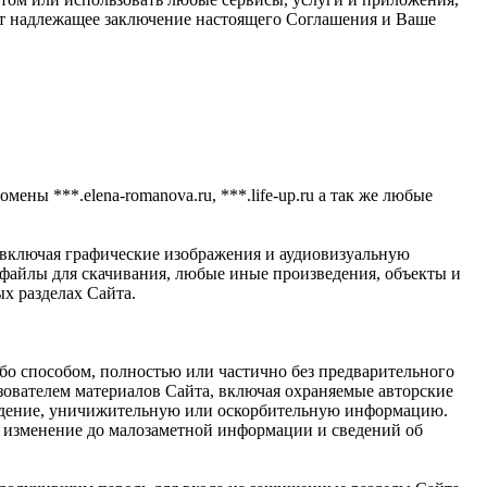
ает надлежащее заключение настоящего Соглашения и Ваше
мены ***.elena-romanova.ru, ***.life-up.ru а так же любые
 включая графические изображения и аудиовизуальную
айлы для скачивания, любые иные произведения, объекты и
х разделах Сайта.
ибо способом, полностью или частично без предварительного
ователем материалов Сайта, включая охраняемые авторские
луждение, уничижительную или оскорбительную информацию.
е, изменение до малозаметной информации и сведений об