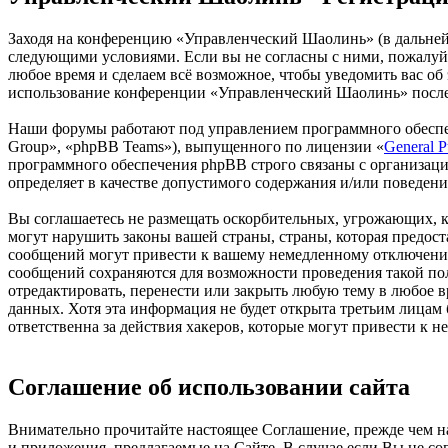
Заходя на конференцию «Управленческий Шаолинь» (в дальнейше
следующими условиями. Если вы не согласны с ними, пожалуйс
любое время и сделаем всё возможное, чтобы уведомить вас об
использование конференции «Управленческий Шаолинь» после 
Наши форумы работают под управлением программного обеспе
Group», «phpBB Teams»), выпущенного по лицензии «
General P
программного обеспечения phpBB строго связаны с организаци
определяет в качестве допустимого содержания и/или поведен
Вы соглашаетесь не размещать оскорбительных, угрожающих, 
могут нарушить законы вашей страны, страны, которая предо
сообщений могут привести к вашему немедленному отключению 
сообщений сохраняются для возможности проведения такой по
отредактировать, перенести или закрыть любую тему в любое в
данных. Хотя эта информация не будет открыта третьим лица
ответственна за действия хакеров, которые могут привести к 
Соглашение об использовании сайта
Внимательно прочитайте настоящее Соглашение, прежде чем нач
и приложения, предлагаемые на Сайте. В случае если Вы не с