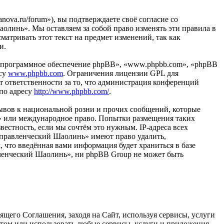
ova.ru/forum»), вы подтверждаете своё согласие со
олинь». Мы оставляем за собой право изменять эти правила в
матривать этот текст на предмет изменений, так как
и.
«программное обеспечение phpBB», «www.phpbb.com», «phpBB
есу
www.phpbb.com
. Ограничения лицензии GPL для
 ответственности за то, что администрация конференций
 по адресу
http://www.phpbb.com/
.
ывов к национальной розни и прочих сообщений, которые
ь» или международное право. Попытки размещения таких
естность, если мы сочтём это нужным. IP-адреса всех
Управленческий Шаолинь» имеют право удалить,
, что введённая вами информация будет храниться в базе
вленческий Шаолинь», ни phpBB Group не может быть
щего Соглашения, заходя на Сайт, используя сервисы, услуги
йтом или использовать любые сервисы, услуги и приложения,