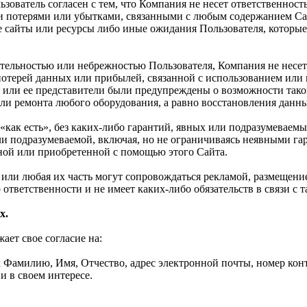
ьзователь согласен с тем, что Компания не несет ответственност
 потерями или убытками, связанными с любым содержанием Сай
 сайты или ресурсы либо иные ожидания Пользователя, которые
ательностью или небрежностью Пользователя, Компания не несет
 потерей данных или прибылей, связанной с использованием ил
 или ее представители были предупреждены о возможности такой
и ремонта любого оборудования, а равно восстановления данных
«как есть», без каких-либо гарантий, явных или подразумеваемы
или подразумеваемой, включая, но не ограничиваясь неявными г
ной или приобретенной с помощью этого Сайта.
та или любая их часть могут сопровождаться рекламой, размещен
 ответственности и не имеет каких-либо обязательств в связи с 
х.
ет свое согласие на:
Фамилию, Имя, Отчество, адрес электронной почты, номер конта
и в своем интересе.