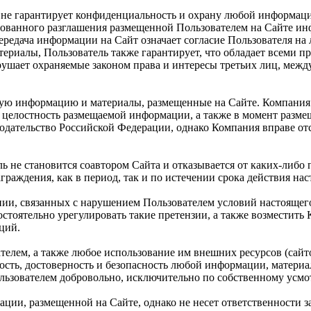
 и не гарантирует конфиденциальность и охрану любой информац
ванного разглашения размещенной Пользователем на Сайте инфо
передача информации на Сайт означает согласие Пользователя на
риалы, Пользователь также гарантирует, что обладает всеми п
рушает охраняемые законом права и интересы третьих лиц, меж
любую информацию и материалы, размещенные на Сайте. Компани
 целостность размещаемой информации, а также в момент разме
нодательство Российской Федерации, однако Компания вправе о
не становится соавтором Сайта и отказывается от каких-либо п
раждения, как в период, так и по истечении срока действия на
нии, связанных с нарушением Пользователем условий настоящег
стоятельно урегулировать такие претензии, а также возместить
ций.
телем, а также любое использование им внешних ресурсов (сайто
жность, достоверность и безопасность любой информации, матери
льзователем добровольно, исключительно по собственному усмо
ации, размещенной на Сайте, однако не несет ответственности 