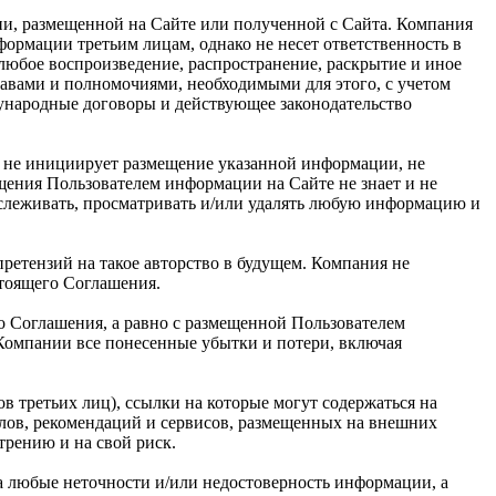
ии, размещенной на Сайте или полученной с Сайта. Компания
рмации третьим лицам, однако не несет ответственность в
 любое воспроизведение, распространение, раскрытие и иное
равами и полномочиями, необходимыми для этого, с учетом
дународные договоры и действующее законодательство
я не инициирует размещение указанной информации, не
щения Пользователем информации на Сайте не знает и не
тслеживать, просматривать и/или удалять любую информацию и
ретензий на такое авторство в будущем. Компания не
стоящего Соглашения.
о Соглашения, а равно с размещенной Пользователем
 Компании все понесенные убытки и потери, включая
в третьих лиц), ссылки на которые могут содержаться на
алов, рекомендаций и сервисов, размещенных на внешних
трению и на свой риск.
за любые неточности и/или недостоверность информации, а