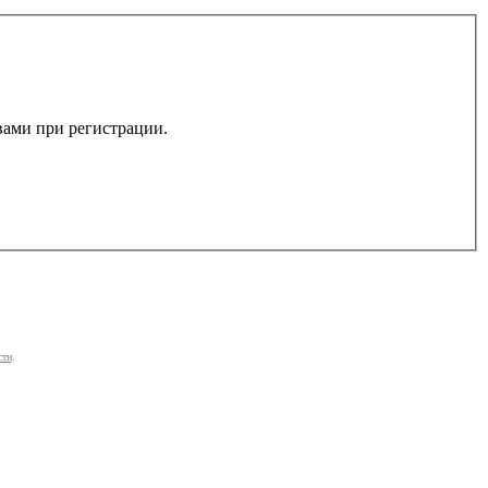
 вами при регистрации.
сти
.