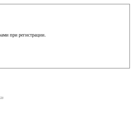
 вами при регистрации.
сти
.