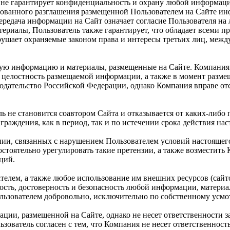
 и не гарантирует конфиденциальность и охрану любой информац
ванного разглашения размещенной Пользователем на Сайте инфо
передача информации на Сайт означает согласие Пользователя на
риалы, Пользователь также гарантирует, что обладает всеми п
рушает охраняемые законом права и интересы третьих лиц, меж
любую информацию и материалы, размещенные на Сайте. Компани
 целостность размещаемой информации, а также в момент разме
нодательство Российской Федерации, однако Компания вправе о
не становится соавтором Сайта и отказывается от каких-либо п
раждения, как в период, так и по истечении срока действия на
нии, связанных с нарушением Пользователем условий настоящег
стоятельно урегулировать такие претензии, а также возместить
ций.
телем, а также любое использование им внешних ресурсов (сайто
жность, достоверность и безопасность любой информации, матери
льзователем добровольно, исключительно по собственному усмо
ации, размещенной на Сайте, однако не несет ответственности 
ьзователь согласен с тем, что Компания не несет ответственност