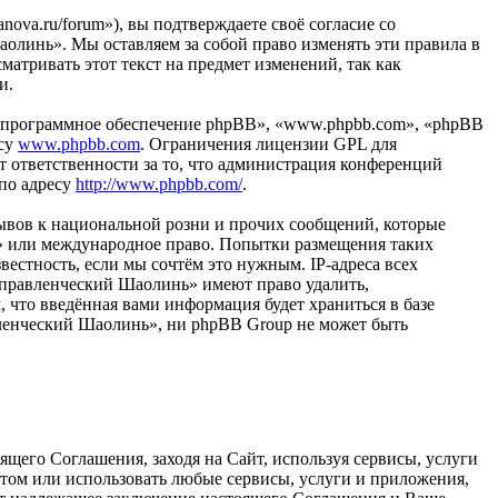
ova.ru/forum»), вы подтверждаете своё согласие со
олинь». Мы оставляем за собой право изменять эти правила в
матривать этот текст на предмет изменений, так как
и.
«программное обеспечение phpBB», «www.phpbb.com», «phpBB
есу
www.phpbb.com
. Ограничения лицензии GPL для
 ответственности за то, что администрация конференций
 по адресу
http://www.phpbb.com/
.
ывов к национальной розни и прочих сообщений, которые
ь» или международное право. Попытки размещения таких
естность, если мы сочтём это нужным. IP-адреса всех
Управленческий Шаолинь» имеют право удалить,
, что введённая вами информация будет храниться в базе
вленческий Шаолинь», ни phpBB Group не может быть
щего Соглашения, заходя на Сайт, используя сервисы, услуги
йтом или использовать любые сервисы, услуги и приложения,