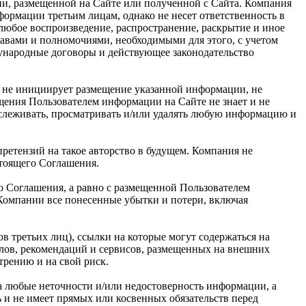
ии, размещенной на Сайте или полученной с Сайта. Компания
рмации третьим лицам, однако не несет ответственность в
 любое воспроизведение, распространение, раскрытие и иное
равами и полномочиями, необходимыми для этого, с учетом
дународные договоры и действующее законодательство
я не инициирует размещение указанной информации, не
щения Пользователем информации на Сайте не знает и не
тслеживать, просматривать и/или удалять любую информацию и
ретензий на такое авторство в будущем. Компания не
стоящего Соглашения.
о Соглашения, а равно с размещенной Пользователем
 Компании все понесенные убытки и потери, включая
в третьих лиц), ссылки на которые могут содержаться на
алов, рекомендаций и сервисов, размещенных на внешних
трению и на свой риск.
за любые неточности и/или недостоверность информации, а
ь и не имеет прямых или косвенных обязательств перед