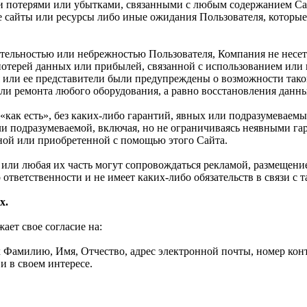
 потерями или убытками, связанными с любым содержанием Сай
 сайты или ресурсы либо иные ожидания Пользователя, которые
ательностью или небрежностью Пользователя, Компания не несет
 потерей данных или прибылей, связанной с использованием ил
 или ее представители были предупреждены о возможности такой
и ремонта любого оборудования, а равно восстановления данных
«как есть», без каких-либо гарантий, явных или подразумеваемы
или подразумеваемой, включая, но не ограничиваясь неявными г
ной или приобретенной с помощью этого Сайта.
та или любая их часть могут сопровождаться рекламой, размещен
 ответственности и не имеет каких-либо обязательств в связи с 
х.
ет свое согласие на:
Фамилию, Имя, Отчество, адрес электронной почты, номер конта
и в своем интересе.