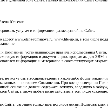
ные в доменной зоне Сайта. Начало использования Сайта означ
Елена Юрьевна.
сервисам, услугам и информации, размещенной на Сайте.
адресу www.elena-romanova.ru, www.life-up.ru, в том числе поддо
глашение.
м и Компанией, устанавливающее правила использования Сайта,
текстовую информацию и документацию, программы для ЭВМ и ф
зователем информации и материалов в соответствующих открыты
те, не могут быть воспроизведены в какой-либо форме, каким-л
указанных в настоящем Соглашении. При воспроизведении Польз
указанной ссылки не должен содержать ложную, вводящую в заб
алов Сайта, а также любые иные действия, в том числе удалени
ах Сайта, разрешен только зарегистрированным Пользователям,