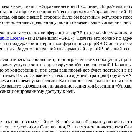
м «мы», «наш», «Управленческий Шаолинь», «http://elena-roman
та, не заходите и не пользуйтесь форумами «Управленческий Ша
 этом, однако с вашей стороны было бы разумным регулярно прос
обновления/исправления условий означает ваше согласие с ним
чения для создания конференций phpBB (в дальнейшем «они», 
ublic License
» (в дальнейшем «GPL»). Скачать его можно по адр
ей и поддержкой интернет-конференций, и phpBB Group не несёт
ия в них. За дополнительной информацией о phpBB обращайтесь
клеветнических сообщений, порнографических сообщений, приз
ставляет услуги хостинга для форумов «Управленческий Шаолин
от конференции, при этом ваш провайдер будет поставлен в изв
литики. Вы соглашаетесь с тем, что администраторы форумов «
ремя по своему усмотрению. Как пользователь вы согласны с тем
м без вашего разрешения, ни администрация конференции «Упра
несанкционированному доступу к ней.
ать пользоваться Сайтом. Вы обязаны соблюдать условия настоя
огласны с условиями Соглашения, Вы не можете пользоваться Са