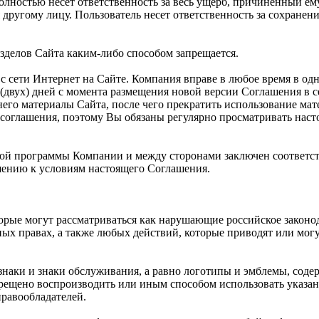
полностью несет ответственность за весь ущерб, причиненный е
другому лицу. Пользователь несет ответственность за сохранен
зделов Сайта каким-либо способом запрещается.
с сети Интернет на Сайте. Компания вправе в любое время в од
(двух) дней с момента размещения новой версии Соглашения в с
его материалы Сайта, после чего прекратить использование мат
соглашения, поэтому Вы обязаны регулярно просматривать нас
рской программы Компании и между сторонами заключен соответс
ению к условиям настоящего Соглашения.
торые могут рассматриваться как нарушающие российское законо
ных правах, а также любых действий, которые приводят или мо
знаки и знаки обслуживания, а равно логотипы и эмблемы, соде
рещено воспроизводить или иным способом использовать указан
равообладателей.