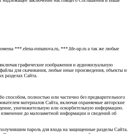
ает надлежащее заключение настоящего Соглашения и Ваше
мены ***.elena-romanova.ru, ***.life-up.ru а так же любые
 включая графические изображения и аудиовизуальную
айлы для скачивания, любые иные произведения, объекты и
х разделах Сайта.
ибо способом, полностью или частично без предварительного
ователем материалов Сайта, включая охраняемые авторские
луждение, уничижительную или оскорбительную информацию.
е, изменение до малозаметной информации и сведений об
 получившим пароль для входа на защищенные разделы Сайта.