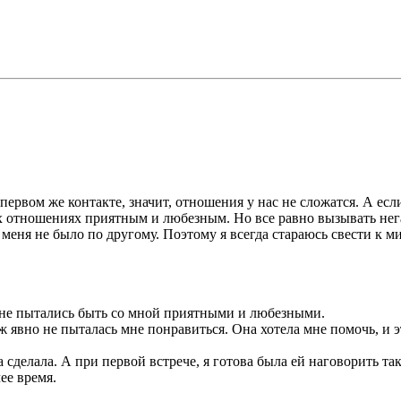
первом же контакте, значит, отношения у нас не сложатся. А есл
ех отношениях приятным и любезным. Но все равно вызывать не
у меня не было по другому. Поэтому я всегда стараюсь свести к м
а не пытались быть со мной приятными и любезными.
уж явно не пыталась мне понравиться. Она хотела мне помочь, и
на сделала. А при первой встрече, я готова была ей наговорить та
ее время.