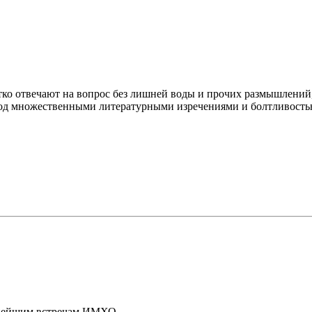
тко отвечают на вопрос без лишней воды и прочих размышлений, 
 под множественными литературными изречениями и болтливостью
льнейшим встречам ИМХО...