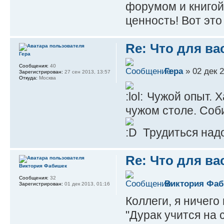
форумом и книгой?
ценность! Вот э
Re: Что для ва
Гера
Сообщения:
40
Гера
» 02 дек 2
Зарегистрирован:
27 сен 2013, 13:57
Откуда:
Москва
Чужой опыт. Х
чужом столе. Соби
Трудиться надо
Re: Что для ва
Виктория Фабишек
Сообщения:
32
Виктория Фа
Зарегистрирован:
01 дек 2013, 01:16
Коллеги, я ничего
"Дурак учится на 