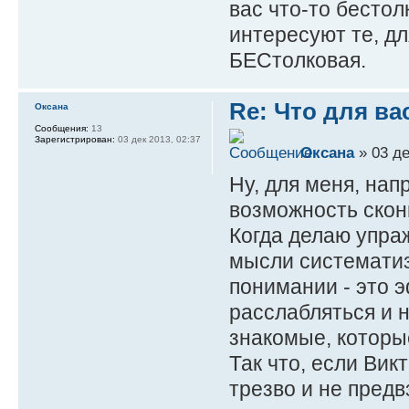
вас что-то бестол
интересуют те, дл
БЕСтолковая.
Re: Что для ва
Оксана
Сообщения:
13
Зарегистрирован:
03 дек 2013, 02:37
Оксана
» 03 де
Ну, для меня, нап
возможность скон
Когда делаю упраж
мысли систематиз
понимании - это 
расслабляться и н
знакомые, которы
Так что, если Вик
трезво и не пред