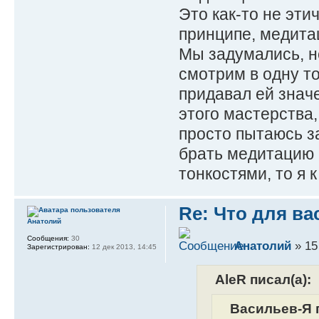
Это как-то не эти
принципе, медитац
Мы задумались, н
смотрим в одну то
придавал ей значе
этого мастерства,
просто пытаюсь за
брать медитацию 
тонкостями, то я 
Re: Что для ва
Анатолий
Сообщения:
30
Анатолий
» 15
Зарегистрирован:
12 дек 2013, 14:45
AleR писал(а):
Васильев-Я п