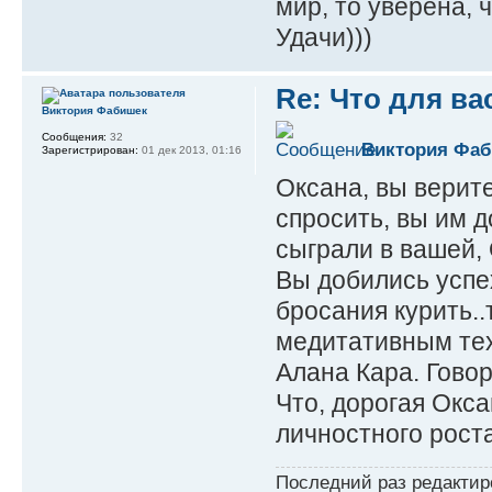
мир, то уверена, 
Удачи)))
Re: Что для ва
Виктория Фабишек
Сообщения:
32
Виктория Фа
Зарегистрирован:
01 дек 2013, 01:16
Оксана, вы верит
спросить, вы им 
сыграли в вашей,
Вы добились успе
бросания курить..
медитативным тех
Алана Кара. Гово
Что, дорогая Окс
личностного рост
Последний раз редакти