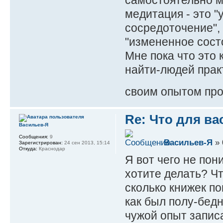
самостоятельно м
медитация - это 
сосредоточение",
"измененное сост
Мне пока что это 
найти-людей прак
своим опытом пр
Re: Что для ва
Васильев-Я
Сообщения:
9
Васильев-Я
» 
Зарегистрирован:
24 сен 2013, 15:14
Откуда:
Краснодар
Я вот чего не пон
хотите делать? Ч
сколько книжек по
как был полу-бед
чужой опыт запис