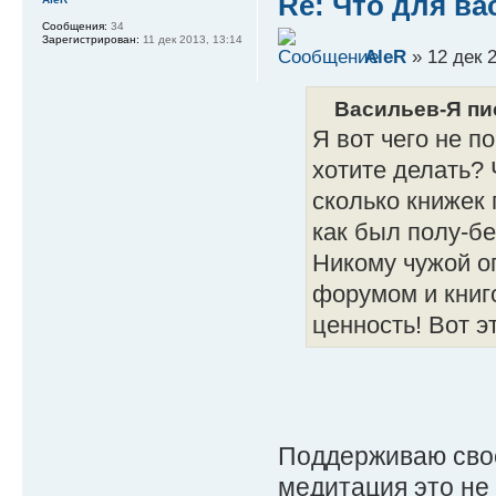
Re: Что для ва
Сообщения:
34
Зарегистрирован:
11 дек 2013, 13:14
AleR
» 12 дек 2
Васильев-Я пис
Я вот чего не п
хотите делать?
сколько книжек 
как был полу-бе
Никому чужой о
форумом и книго
ценность! Вот 
Поддерживаю своег
медитация это не 