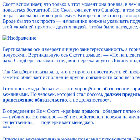
Скотт вспоминает, что только в этот момент она поняла, в чём
показаться бестактной. Но Скотт считает, что Сандберг в том с
не разглядела бы свою проблему». Вскоре после этого разговор
Вроде бы это так просто — начальники должны указывать подчин
этой «крайней прямоте» других людей. Чтобы было нагляднее, 
Вертикальная ось измеряет личную заинтересованность, а гор
полуосями. Вертикальную ось Скотт называет — «Не наплевать»
раз». Сандберг знакомила недавно переехавшую в Долину подчи
Так Сандберг показывала, что не просто инвестирует в её проф
заметно облегчает исполнение другой обязанности хорошего р
Готовность «задалбывать» — это упрощённое обозначение гориз
вежливыми. Но человек, который стал боссом,
должен предельн
нравственное обязательство
, а не должностное».
В определении Ким Скотт «крайняя прямота» обладает пятью об
— публично. Но главное — ей не свойственен переход на личнос
существенна», — подчеркивает менеджер.
***
Описывая альтернативные модели поведения руководителя, Скот