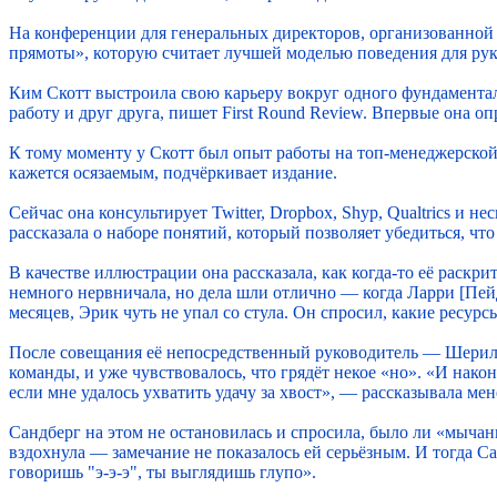
На конференции для генеральных директоров, организованной 
прямоты», которую считает лучшей моделью поведения для рук
Ким Скотт выстроила свою карьеру вокруг одного фундаментал
работу и друг друга, пишет First Round Review. Впервые она о
К тому моменту у Скотт был опыт работы на топ-менеджерской п
кажется осязаемым, подчёркивает издание.
Сейчас она консультирует Twitter, Dropbox, Shyp, Qualtrics и
рассказала о наборе понятий, который позволяет убедиться, ч
В качестве иллюстрации она рассказала, как когда-то её раскр
немного нервничала, но дела шли отлично — когда Ларри [Пей
месяцев, Эрик чуть не упал со стула. Он спросил, какие ресур
После совещания её непосредственный руководитель — Шерил С
команды, и уже чувствовалось, что грядёт некое «но». «И наконе
если мне удалось ухватить удачу за хвост», — рассказывала ме
Сандберг на этом не остановилась и спросила, было ли «мычан
вздохнула — замечание не показалось ей серьёзным. И тогда Са
говоришь "э-э-э", ты выглядишь глупо».