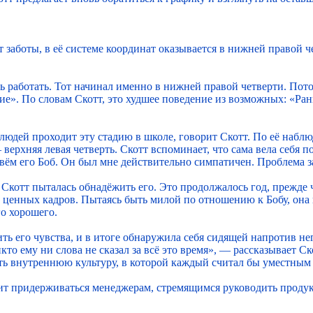
заботы, в её системе координат оказывается в нижней правой че
 работать. Тот начинал именно в нижней правой четверти. Потом
. По словам Скотт, это худшее поведение из возможных: «Раньш
 людей проходит эту стадию в школе, говорит Скотт. По её наб
ерхняя левая четверть. Скотт вспоминает, что сама вела себя 
овём его Боб. Он был мне действительно симпатичен. Проблема з
, Скотт пыталась обнадёжить его. Это продолжалось год, прежде 
х ценных кадров. Пытаясь быть милой по отношению к Бобу, она
го хорошего.
ить его чувства, и в итоге обнаружила себя сидящей напротив н
кто ему ни слова не сказал за всё это время», — рассказывает Ск
ть внутреннюю культуру, в которой каждый считал бы уместным ск
оит придерживаться менеджерам, стремящимся руководить проду