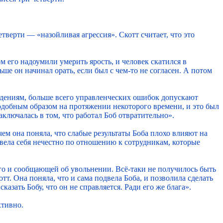
тверти — «назойливая агрессия». Скотт считает, что это
 его надоумили умерить ярость, и человек скатился в
е он начинал орать, если был с чем-то не согласен. А потом
людениям, больше всего управленческих ошибок допускают
подобным образом на протяжении некоторого времени, и это был
аключалась в том, что работал Боб отвратительно».
чем она поняла, что слабые результаты Боба плохо влияют на
 вела себя нечестно по отношению к сотрудникам, которые
его и сообщающей об увольнении. Всё-таки не получилось быть
отт. Она поняла, что и сама подвела Боба, и позволила сделать
азать Бобу, что он не справляется. Ради его же блага».
ктивно.