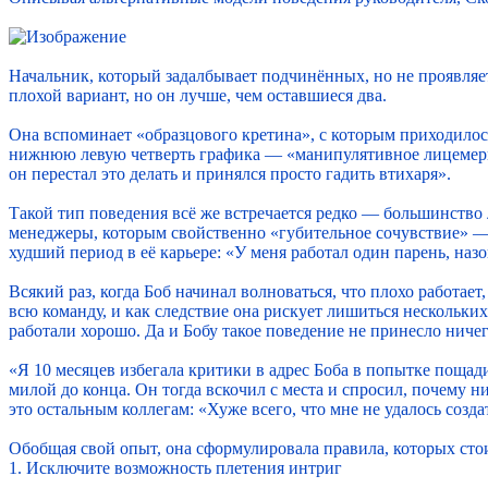
Начальник, который задалбывает подчинённых, но не проявляет 
плохой вариант, но он лучше, чем оставшиеся два.
Она вспоминает «образцового кретина», с которым приходилось
нижнюю левую четверть графика — «манипулятивное лицемерие»
он перестал это делать и принялся просто гадить втихаря».
Такой тип поведения всё же встречается редко — большинство
менеджеры, которым свойственно «губительное сочувствие» — в
худший период в её карьере: «У меня работал один парень, наз
Всякий раз, когда Боб начинал волноваться, что плохо работает
всю команду, и как следствие она рискует лишиться нескольки
работали хорошо. Да и Бобу такое поведение не принесло ниче
«Я 10 месяцев избегала критики в адрес Боба в попытке пощад
милой до конца. Он тогда вскочил с места и спросил, почему ни
это остальным коллегам: «Хуже всего, что мне не удалось созда
Обобщая свой опыт, она сформулировала правила, которых ст
1. Исключите возможность плетения интриг