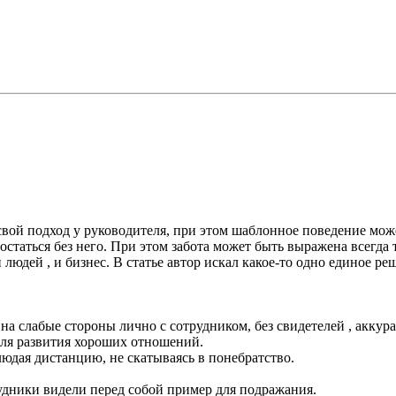
свой подход у руководителя, при этом шаблонное поведение мож
остаться без него. При этом забота может быть выражена всегда 
дей , и бизнес. В статье автор искал какое-то одно единое реш
а слабые стороны лично с сотрудником, без свидетелей , аккурат
ля развития хороших отношений.
блюдая дистанцию, не скатываясь в понебратство.
рудники видели перед собой пример для подражания.