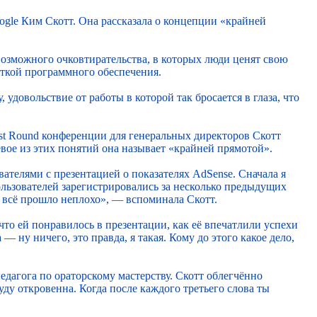
gle Ким Скотт. Она рассказала о концепции «крайней
возможного очковтирательства, в которых люди ценят свою
боткой программного обеспечения.
удовольствие от работы в которой так бросается в глаза, что
irst Round конференции для генеральных директоров Скотт
евое из этих понятий она называет «крайней прямотой».
вателями с презентацией о показателях AdSense. Сначала я
льзователей зарегистрировались за несколько предыдущих
то всё прошло неплохо», — вспоминала Скотт.
о ей понравилось в презентации, как её впечатлили успехи
 — ну ничего, это правда, я такая. Кому до этого какое дело,
едагога по ораторскому мастерству. Скотт облегчённо
уду откровенна. Когда после каждого третьего слова ты