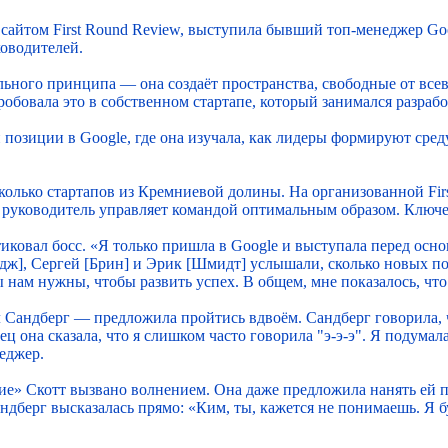
сайтом First Round Review, выступила бывший топ-менеджер Goo
оводителей.
ьного принципа — она создаёт пространства, свободные от все
пробовала это в собственном стартапе, который занимался разра
озиции в Google, где она изучала, как лидеры формируют среду, 
 несколько стартапов из Кремниевой долины. На организованной F
то руководитель управляет командой оптимальным образом. Ключ
итиковал босс. «Я только пришла в Google и выступала перед осно
дж], Сергей [Брин] и Эрик [Шмидт] услышали, сколько новых по
сы нам нужны, чтобы развить успех. В общем, мне показалось, ч
андберг — предложила пройтись вдвоём. Сандберг говорила, чт
ц она сказала, что я слишком часто говорила "э-э-э". Я подумала
неджер.
ие» Скотт вызвано волнением. Она даже предложила нанять ей п
ндберг высказалась прямо: «Ким, ты, кажется не понимаешь. Я б