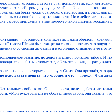
 дело. Людям, которых с детства учат помалкивать, если нет возм
лучае оказала ей громадную услугу: «Если бы она не высказалась
а она начала брать уроки ораторского мастерства, и преподавател
ённым на ошибки, когда те «лажают». Но в действительности мал
она разработала схему в виде прямоугольной системы координат.
изонтальная — готовность критиковать. Таким образом, «крайня
: «Отчасти Шерил была так резка со мной, потому что ощущала 
нённую со своими друзьями и настойчиво отправляла её в отпус
ессиональное развитие, но действительно проявляет заботу. И т
уководителя — быть готовым задолбать человека», — рассуждает
онтальной оси, которым оперирует Скотт. Она признаёт, что для
о ясно давать понять, что хорошо, а что — плохо
: «Я бы даж
язательным свойствами. Она — проста, полезна, безотлагательна
ти. «Мой руководитель не обозвал меня дурой, она сказала, что 
т предлагает вновь обратиться к графику и взглянуть на оставш