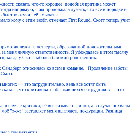
ожности сказать что-то хорошее, подобная критика может
 тогда напрямую, я бы продолжала думать, что всё в порядке и
ь быстро отучил её «мычать».
о кому с этим везёт, отмечает First Round. Скотт теперь учит
я прямота» лежит в четверти, образованной положительными
за меня личную ответственность. Я убеждалась в этом тысячу
к, когда у Скотт заболел близкий родственник.
ак Сандберг относилась ко всем в команде. «Проявление заботы
 Скотт.
 многих — это затруднительно, ведь все хотят быть
е сказала, что критиковать облажавшихся сотрудников —
это
; в случае критики, её высказывают лично, а в случае похвалы
моё "э-э-э" заставляет меня выглядеть по-дурацки. Разница
иеся три четверти.