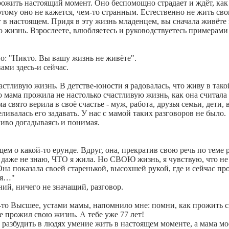
ожить настоящий момент. Оно беспомощно страдает и ждёт, как 
тому оно не кажется, чем-то странным. Естественно не жить сво
т в настоящем. Придя в эту жизнь младенцем, вы сначала живёте
ою жизнь. Взрослеете, влюбляетесь и руководствуетесь примерами
но: "Никто. Вы вашу жизнь не живёте".
ами здесь-и сейчас.
ливую жизнь. В детстве-юности я радовалась, что живу в тако
о мама прожила не настолько счастливую жизнь, как она считала 
ма свято верила в своё счастье - муж, работа, друзья семьи, дети
ливалась его задавать. У нас с мамой таких разговоров не было.
ливо догадываясь и понимая.
щем о какой-то ерунде. Вдруг, она, прекратив свою речь по теме р
Я даже не знаю, ЧТО я жила. Но СВОЮ жизнь, я чувствую, что не 
на показала своей старенькой, высохшей рукой, где и сейчас прох
ня…"
ий, ничего не значащий, разговор.
о-то Высшее, устами мамы, напомнило мне: помни, как прожить 
не прожил свою жизнь. А тебе уже 77 лет!
разбудить в людях умение жить в настоящем моменте, а мама моё