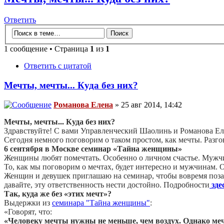
Ответить
1 сообщение • Страница
1
из
1
Ответить с цитатой
Мечты, мечты... Куда без них?
Романова Елена
» 25 авг 2014, 14:42
Мечты, мечты... Куда без них?
Здравствуйте! С вами Управленческий Шаолинь и Романова Ел
Сегодня немного поговорим о таком простом, как мечты. Разго
6 сентября
в Москве семинар «Тайна женщины»
Женщины любят помечтать. Особенно о личном счастье. Мужчин
То, как мы поговорим о мечтах, будет интересно и мужчинам. 
Женщин и девушек приглашаю на семинар, чтобы вовремя позаб
давайте, эту ответственность нести достойно. Подробности
зде
Так, куда же без «этих мечт»?
Выдержки из
семинара "Тайна женщины"
:
«Говорят, что:
«Человеку мечты нужны не меньше, чем воздух. Однако ме