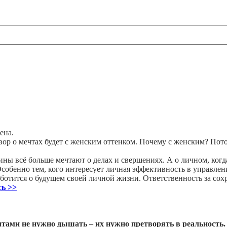
ена.
вор о мечтах будет с женским оттенком. Почему с женским? Пото
ы всё больше мечтают о делах и свершениях. А о личном, когд
Особенно тем, кого интересует личная эффективность в управле
отится о будущем своей личной жизни. Ответственность за сохр
сь >>
чтами не нужно дышать – их нужно претворять в реальност