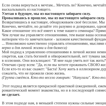
Если снова вернуться к мечтам... Мечтать ли? Конечно, мечтайт
выскальзывать из настоящего.
Улетая в будущее, мы из настоящего забираем силу.
Проваливаясь в прошлое, мы из настоящего забираем силу.
Возвратившись в настоящее, обнаруживаем своё бессилие. Мы
Конечно, мечтайте, но делайте это разумно и дозировано, одно
Какое отношение это всё имеет к теме нашего семинара? Прям
Чем лучше вы управляете отношениями, тем выше ваша осознанн
натворим что-то замечательное - заложим качественный фунда
... Невозможно качественно управлять отношениями, мыслями н
верно и для личной жизни и для бизнеса)
Мой подход к управлению отношениями в личной жизни немног
секретов, как стать богиней и обворожительной, нет тумана за
в иллюзиях. Они восклицают: "И мне надо уметь вот так жить?
Отвечаю сразу всем: "Да, если вы хотите проживать СВОЮ жиз
Если кто-то из вас скажет: "Баста! Хочу жить в иллюзорном дурм
сожалеть, что не прожили свою жизнь.
(Группа смеётся. Кто-то весело говорит: "Напугали". Кто-то:
Этот подход является прекрасной практикой (ежедневной, ежем
романтический момент знакомства, но и в последующей совме
не сделает.
В этом подходе нам, в меньшей степени нужны сильные эмоции,