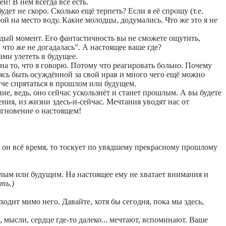
н! В нём всегда всё есть.
удет не скоро. Сколько ещё терпеть? Если я её спрошу (т.е.
бой на место воду. Какие молодцы, додумались. Что же это я не
аждый момент. Его фантастичность вы не сможете ощутить,
х, что же не догадалась". А настоящее ваше где?
ми улететь в будущее.
 на то, что я говорю. Потому что реагировать больно. Почему
оясь быть осуждённой за свой нрав и много чего ещё можно
егче спрятаться в прошлом или будущем.
е, ведь, оно сейчас ускользнёт и станет прошлым. А вы будете
ния, из жизни здесь-и-сейчас. Мечтания уводят нас от
мгновение о настоящем!
а он всё время, то тоскует по увядшему прекрасному прошлому
шлым или будущим. На настоящее ему не хватает внимания и
ть.)
одит мимо него. Давайте, хотя бы сегодня, пока мы здесь,
 мысли, сердце где-то далеко... мечтают, вспоминают. Ваше