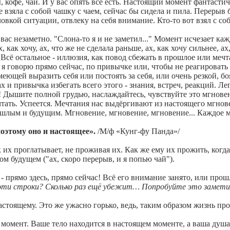
кофе, чай. И у вас опять всё есть. Настоящий момент фантастиче
е взяла с собой чашку с чаем, сейчас бы сидела и пила. Перерыв б
ловкой ситуации, отвлеку на себя внимание. Кто-то вот взял с со
вас незаметно. "Слона-то я и не заметил..." Момент исчезает к
, как хочу, ах, что же не сделала раньше, ах, как хочу сильнее, а
сё остальное - иллюзия, как повод сбежать в прошлое или мечта
о я говорю прямо сейчас, по привычке или, чтобы не реагировать
еющей выразить себя или постоять за себя, или очень резкой, б
х и привычка избегать всего этого - знания, встреч, реакций. Л
 Дышите полной грудью, наслаждайтесь, чувствуйте это мгновени
тать. Успеется. Мечтания нас выдёргивают из настоящего мгнове
ошлым и будущим. Мгновение, мгновение, мгновение... Каждое 
оэтому оно и настоящее».
/М/ф «Кунг-фу Панда»/
 их проглатывает, не проживая их. Как же ему их прожить, когд
ном будущем ("ах, скоро перерыв, и я попью чай").
- прямо здесь, прямо сейчас! Всё его внимание занято, или про
и эти строки? Сколько раз ещё убежит… Попробуйте это замети
тоящему. Это же ужасно горько, ведь, таким образом жизнь прох
момент. Ваше тело находится в настоящем моменте, а ваша душа,