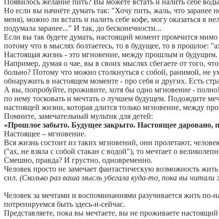
Появилось желание пить? Вы можете встать и налить себе воды, 
Но если вы начнёте думать так: "Хочу пить, жаль, что заранее н
меня), можно ли встать и налить себе кофе, могу оказаться в не
подумала заранее..." И так, до бесконечности...
Если вы так будете думать, настоящий момент промчится мимо 
потому что в мыслях болтаетесь, то в будущее, то в прошлое: "ах
Настоящая жизнь - это мгновение, между прошлым и будущим. В
Например, думая о чае, вы в своих мыслях сбегаете от того, чт
больно? Потому что можно столкнуться с собой, ранимой, не ум
обнаружить в настоящем моменте - про себя и других. Есть стра
А вы, попробуйте, проживите, хотя бы одно мгновение - полно!
по нему тосковать и мечтать о лучшем будущем. Подождите меч
настоящей жизни, которая длится только мгновение, между пр
Помните, замечательный мультик для детей:
«Прошлое забыто. Будущее закрыто. Настоящее даровано, п
Настоящее – мгновение.
Вся жизнь состоит из таких мгновений, они пролетают, человек
("ах, не взяла с собой стакан с водой"), то мечтает о великолеп
Смешно, правда? И грустно, одновременно.
Человек просто не замечает фантастическую возможность жить 
сил.
(Сколько раз ваша мысль убегала куда-то, пока вы читал
Человек за мечтами и воспоминаниями разучивается жить по-нас
потренируемся быть здесь-и-сейчас.
Представляете, пока вы мечтаете, вы не проживаете настоящий 