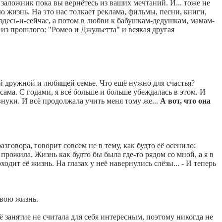
заложник пока вы вернётесь из ваших мечтаний. И... тоже не
ю жизнь. На это нас толкает реклама, фильмы, песни, книги,
 здесь-и-сейчас, а потом в любви к бабушкам-дедушкам, мамам-
 из прошлого: "Ромео и Джульетта" и всякая другая
й дружной и любящей семье. Что ещё нужно для счастья?
сама. С годами, я всё больше и больше убеждалась в этом. И
, внуки. И всё продолжала учить меня тому же...
А вот, что она
азговора, говорит совсем не в тему, как будто её осенило:
прожила. Жизнь как будто бы была где-то рядом со мной, а я в
одит её жизнь. На глазах у неё навернулись слёзы... - И теперь
свою жизнь.
 занятие не считала для себя интересным, поэтому никогда не