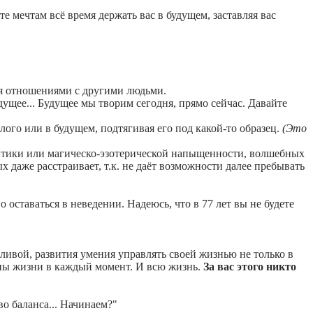
е мечтам всё время держать вас в будущем, заставляя вас
ся отношениями с другими людьми.
ущее... Будущее мы творим сегодня, прямо сейчас. Давайте
лого или в будущем, подтягивая его под какой-то образец.
(Это
нтики или магическо-эзотерической напыщенности, волшебных
х даже расстраивает, т.к. не даёт возможности далее пребывать
о оставаться в неведении. Надеюсь, что в 77 лет вы не будете
ливой, развития умения управлять своей жизнью не только в
ины жизни в каждый момент. И всю жизнь.
За вас этого никто
о баланса... Начинаем?"