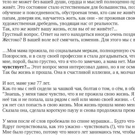
тело не может без вашей души, сердца и мыслей полноценно пр
живёт. Это состояние стало естественным для большинства, поэ
обучение и повседневность, обустроеная теми, кто сам не живё
папам, доверяя им, научаетесь жить, как они - не проживая св
художественная дребедень, уводящая нас от реальности.
Так, кто же живёт вашу жизнь, если вы её не живёте?...
Грустный вопрос. Ответ на него находиться иногда очень позд
Жестоко? В вашей воле всё смягчить, изменив. Для этого мы с в
…Моя мама прожила, по социальным меркам, полноценную счаст
Повзрослев, и в силу своей профессии я стала догадываться, чт
мне, порой, было грустно, что я что-то замечаю, а мама нет. Ма
чувствует?...
Этот вопрос меня интересовал давно, но я не осме
Так бы жизнь и прошла. Она в счастливой иллюзии, а я, молча
И вот, маме уже 77 лет.
Как-то мы с ней сидели за чашкой чая, болтая о том, о сём, в об
"Знаешь, у меня такое чувство, что я не прожила свою жизнь. 
неё так и не попала, шла рядом с ней или мимо своей жизни. - О
уж нет сил попасть в свою жизнь. Моя жизнь прошла мимо ме
Сказала она, сделала короткую паузу и снова продолжила прежн
У меня после её слов пробежали по спине мурашки... Будто чт
Вдруг почувствовала, как это ужасно - чувствовать (!), что ты 
Мне было грустно, потому что много лет занимаюсь тем, чтобы 