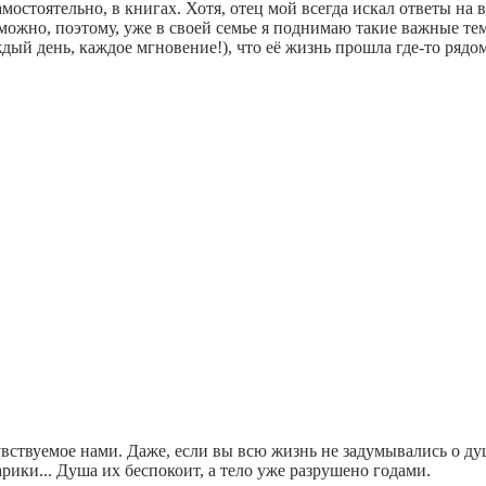
мостоятельно, в книгах. Хотя, отец мой всегда искал ответы на в
озможно, поэтому, уже в своей семье я поднимаю такие важные те
аждый день, каждое мгновение!), что её жизнь прошла где-то ряд
ствуемое нами. Даже, если вы всю жизнь не задумывались о душе
арики... Душа их беспокоит, а тело уже разрушено годами.