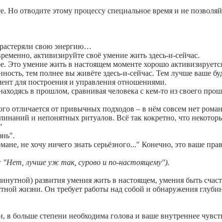
е. Но отводите этому процессу специальное время и не позволяйт
 растеряли свою энергию…
временно, активизируйте своё умение жить здесь-и-сейчас.
ое. Это умение жить в настоящем моменте хорошо активизирует
ость, тем полнее вы живёте здесь-и-сейчас. Тем лучше ваше буд
мент для построения и управления отношениями.
аходясь в прошлом, сравнивая человека с кем-то из своего прош
о отличается от привычных подходов – в нём совсем нет рома
клинаний и непонятных ритуалов. Всё так кокретно, что некоторы
"
нь".
ане, не хочу ничего знать серьёзного..." Конечно, это ваше прав
 "Нет, лучше уж так, сурово и по-настоящему").
инутной) развития умения жить в настоящем, умения быть счаст
стной жизни. Он требует работы над собой и обнаружения глуб
 в больше степени необходима голова и ваше внутреннее чувств