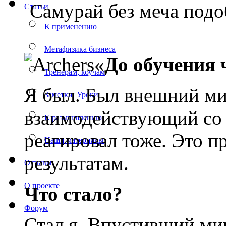
Самурай без меча подо
Статьи
К применению
Метафизика бизнеса
«
До обучения 
Тренерам, коучам
Я был. Был внешний ми
Заметки. Уроки
взаимодействующий со 
К размышлению
реагировал тоже. Это п
Наши материалы
результатам.
Отзывы
О проекте
Что стало?
Форум
Стал я. Впустивший мир