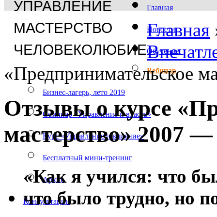
УПРАВЛЕНИЕ
Главная
Главная
МАСТЕРСТВО
Новости
Впечатл
ЧЕЛОВЕКОЛЮБИЕ
Обучение
«Предпринимательское ма
Вебинар
Бизнес-лагерь, лето 2019
Отзывы о курсе «П
Семинар «Управление и власть»
мастерство» 2007 — 
Курс «Управление и влияние»
Бесплатный мини-тренинг
«Как я учился: что бы
Архив
что было трудно, но п
Консультации