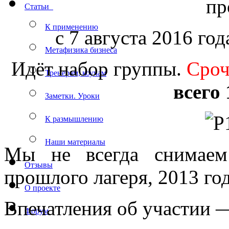
пр
Статьи
К применению
с 7 августа 2016 год
Метафизика бизнеса
Идёт набор группы.
Сроч
Тренерам, коучам
всего 
Заметки. Уроки
К размышлению
Наши материалы
Мы не всегда снимаем
Отзывы
прошлого лагеря, 2013 г
О проекте
Впечатления об участии
Форум