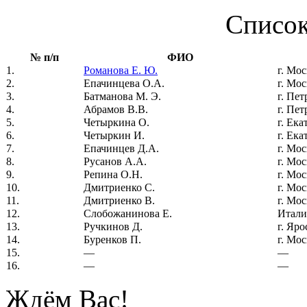
Список
№ п/п
ФИО
1.
Романова Е. Ю.
г. Мо
2.
Епачинцева О.А.
г. Мо
3.
Батманова М. Э.
г. Пет
4.
Абрамов В.В.
г. Пет
5.
Четыркина О.
г. Ек
6.
Четыркин И.
г. Ек
7.
Епачинцев Д.А.
г. Мо
8.
Русанов А.А.
г. Мо
9.
Репина О.Н.
г. Мо
10.
Дмитриенко С.
г. Мо
11.
Дмитриенко В.
г. Мо
12.
Слобожанинова Е.
Итали
13.
Ручкинов Д.
г. Яро
14.
Буренков П.
г. Мо
15.
—
—
16.
—
—
Ждём Вас!