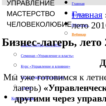
УПРАВЛЕНИЕ
Главная
Главная
МАСТЕРСТВО
Новости
лето 201
ЧЕЛОВЕКОЛЮБИЕ
Обучение
Вебинар
Бизнес-лагерь, лето
Бизнес-лагерь, лето 2019
Семинар «Управление и власть»
Д
Курс «Управление и влияние»
Мы уже готовимся к летн
Бесплатный мини-тренинг
лагерь)
«Управленческ
Архив
другими через управл
Консультации